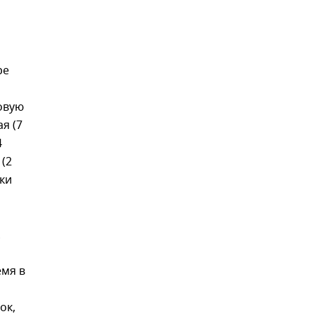
ре
овую
я (7
4
 (2
вки
емя в
ок,