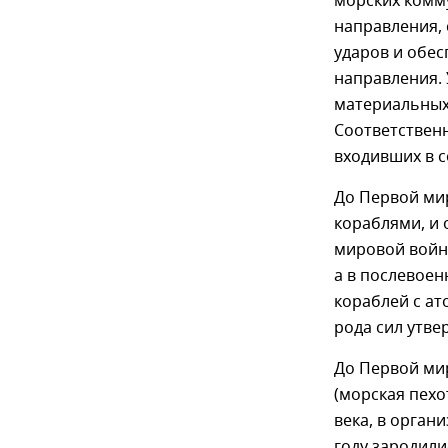
морских комм
направления,
ударов и обе
направления. 
материальных
Соответственн
входивших в с
До Первой ми
кораблями, и 
мировой войны
а в послевоен
кораблей с ат
рода сил утве
До Первой ми
(морская пехо
века, в орган
году зародили