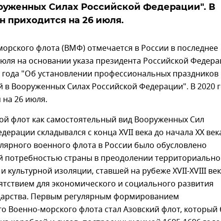
руженных Силах Российской Федерации". В
он приходится на 26 июля.
орского флота (ВМФ) отмечается в России в последнее
июля на основании указа президента Российской Федер
6 года "Об установлении профессиональных праздников
 в Вооруженных Силах Российской Федерации". В 2020 
 на 26 июля.
ой флот как самостоятельный вид Вооруженных Сил
дерации складывался с конца XVII века до начала XX век
лярного военного флота в России было обусловлено
й потребностью страны в преодолении территориально
и культурной изоляции, ставшей на рубеже XVII-XVIII ве
ятствием для экономического и социального развития
ударства. Первым регулярным формированием
о Военно-морского флота стал Азовский флот, который