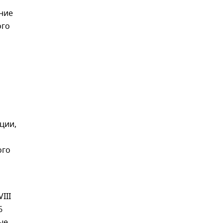
ние
ого
ции,
ого
III
6
ые