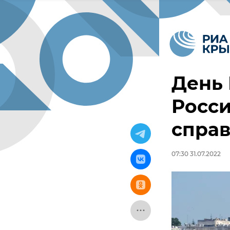
День 
Росси
спра
07:30 31.07.2022