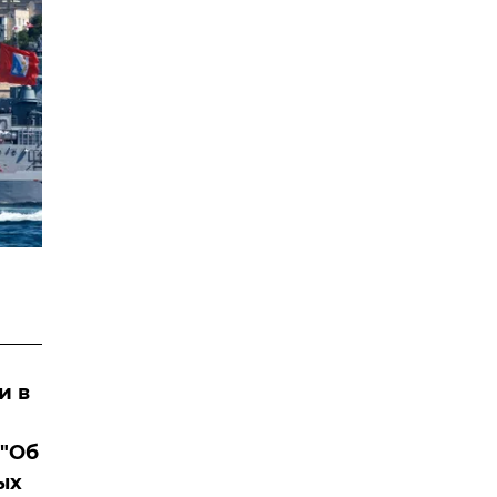
и в
 "Об
ых