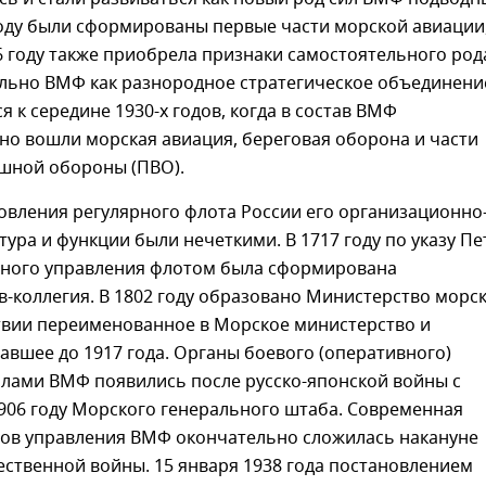
году были сформированы первые части морской авиации
6 году также приобрела признаки самостоятельного род
ельно ВМФ как разнородное стратегическое объединени
 к середине 1930-х годов, когда в состав ВМФ
но вошли морская авиация, береговая оборона и части
шной обороны (ПВО).
овления регулярного флота России его организационно
тура и функции были нечеткими. В 1717 году по указу Пет
вного управления флотом была сформирована
-коллегия. В 1802 году образовано Министерство морс
ствии переименованное в Морское министерство и
вшее до 1917 года. Органы боевого (оперативного)
илами ВМФ появились после русско-японской войны с
906 году Морского генерального штаба. Современная
нов управления ВМФ окончательно сложилась накануне
ственной войны. 15 января 1938 года постановлением