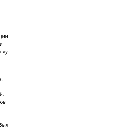
ации
 и
году
а.
й,
ков
 был