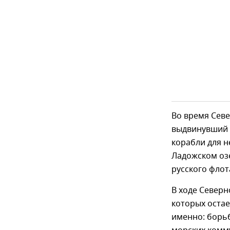
Во время Севе
выдвинувший 
корабли для н
Ладожском озе
русского флот
В ходе Север
которых остае
именно: борьб