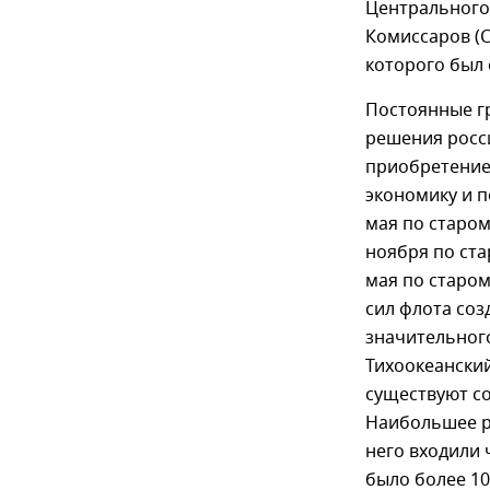
Центрального
Комиссаров (С
которого был
Постоянные гр
решения росси
приобретение
экономику и п
мая по старом
ноября по ста
мая по старом
сил флота соз
значительног
Тихоокеански
существуют со
Наибольшее ра
него входили 
было более 10