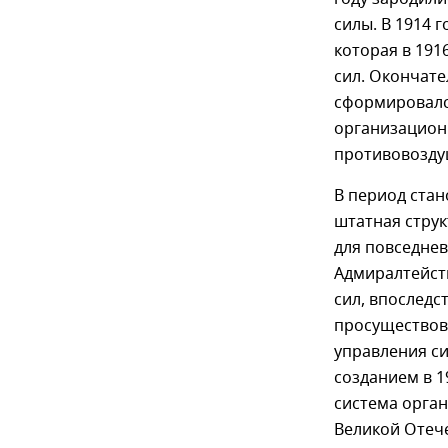
силы. В 1914 
которая в 191
сил. Окончат
сформировался
организацион
противовозду
В период стан
штатная струк
для повседне
Адмиралтейств
сил, впослед
просуществова
управления с
созданием в 1
система орга
Великой Отече