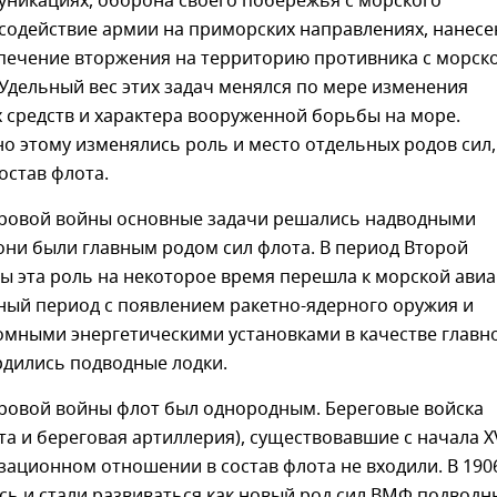
уникациях, оборона своего побережья с морского
 содействие армии на приморских направлениях, нанесе
спечение вторжения на территорию противника с морск
Удельный вес этих задач менялся по мере изменения
 средств и характера вооруженной борьбы на море.
о этому изменялись роль и место отдельных родов сил,
остав флота.
ровой войны основные задачи решались надводными
они были главным родом сил флота. В период Второй
 эта роль на некоторое время перешла к морской авиа
ный период с появлением ракетно-ядерного оружия и
омными энергетическими установками в качестве главн
рдились подводные лодки.
ровой войны флот был однородным. Береговые войска
та и береговая артиллерия), существовавшие с начала XV
изационном отношении в состав флота не входили. В 190
сь и стали развиваться как новый род сил ВМФ подводн