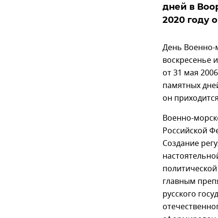
дней в Воо
2020 году 
День Военно-м
воскресенье 
от 31 мая 200
памятных дней
он приходится
Военно-морск
Российской Фе
Создание регу
настоятельно
политической 
главным преп
русского гос
отечественног