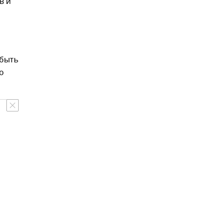
в и
 быть
о