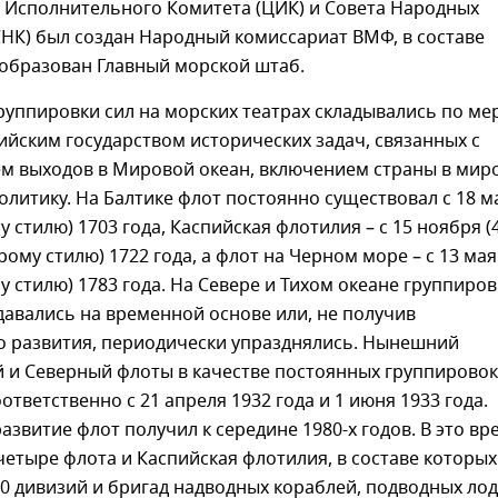
 Исполнительного Комитета (ЦИК) и Совета Народных
НК) был создан Народный комиссариат ВМФ, в составе
 образован Главный морской штаб.
уппировки сил на морских театрах складывались по ме
йским государством исторических задач, связанных с
м выходов в Мировой океан, включением страны в мир
олитику. На Балтике флот постоянно существовал с 18 ма
у стилю) 1703 года, Каспийская флотилия – с 15 ноября (
рому стилю) 1722 года, а флот на Черном море – с 13 мая
у стилю) 1783 года. На Севере и Тихом океане группиро
давались на временной основе или, не получив
о развития, периодически упразднялись. Нынешний
й и Северный флоты в качестве постоянных группировок
ответственно с 21 апреля 1932 года и 1 июня 1933 года.
звитие флот получил к середине 1980-х годов. В это вр
четыре флота и Каспийская флотилия, в составе которых
0 дивизий и бригад надводных кораблей, подводных лод