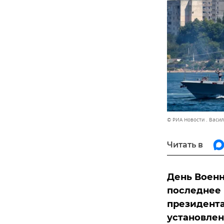
© РИА Новости . Васи
Читать в
День Военн
последнее 
президента
установле