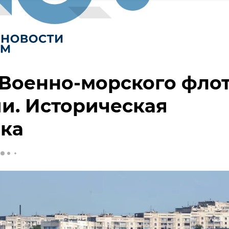
Военно-морского фло
и. Историческая
вка