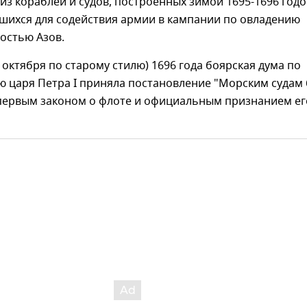
з кораблей и судов, построенных зимой 1695-1696 годо
шихся для содействия армии в кампании по овладению
остью Азов.
0 октября по старому стилю) 1696 года боярская дума по
ю царя Петра I приняла постановление "Морским судам
ло первым законом о флоте и официальным признанием ег