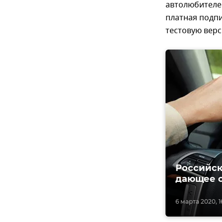
автолюбителе
платная подпи
тестовую верс
Российск
дающее с
6 марта 2020, 1