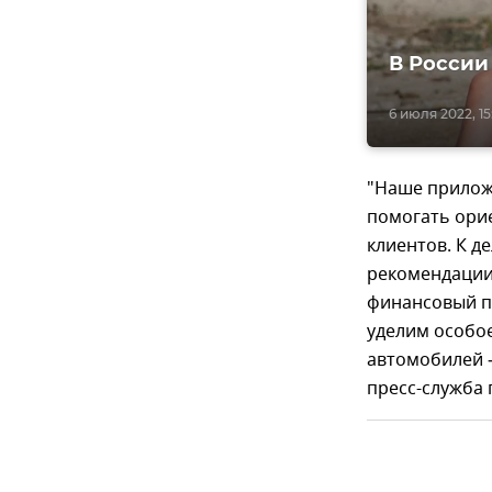
В России
6 июля 2022, 15
"Наше прилож
помогать орие
клиентов. К д
рекомендации 
финансовый пл
уделим особо
автомобилей –
пресс-служба 