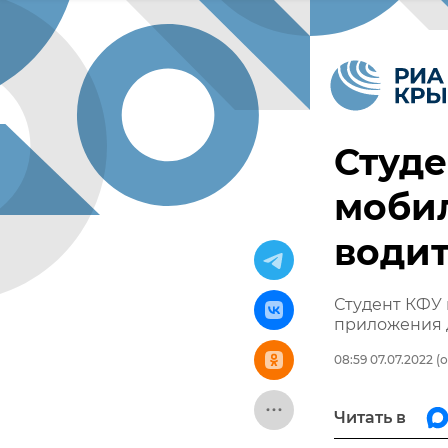
Студе
моби
води
Студент КФУ
приложения 
08:59 07.07.2022
(о
Читать в