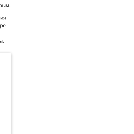
рым.
ния
ере
ы.