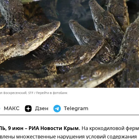
л Воскресенский, STF
Перейти в фотобанк
МАКС
Дзен
Telegram
, 9 июн – РИА Новости Крым.
На крокодиловой ферм
влены множественные нарушения условий содержания