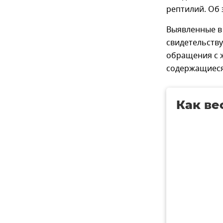
рептилий. Об
Выявленные в
свидетельств
обращения с 
содержащиеся
Как ве