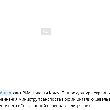
общал
сайт РИА Новости Крым, Генпрокуратура Украин
бвинения министру транспорта России Виталию Савельев
естителю в "незаконной переправке лиц через