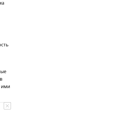
ма
ость
мые
в
 ими