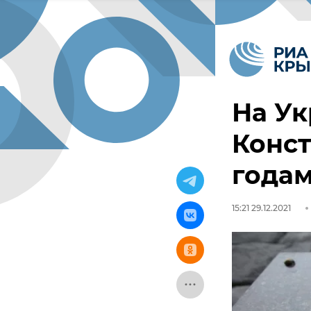
На Ук
Конст
года
15:21 29.12.2021