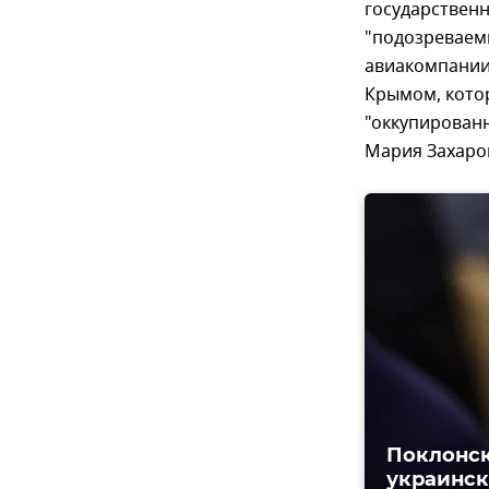
государственн
"подозреваемы
авиакомпании 
Крымом, кото
"оккупирован
Мария Захаро
Поклонск
украинск