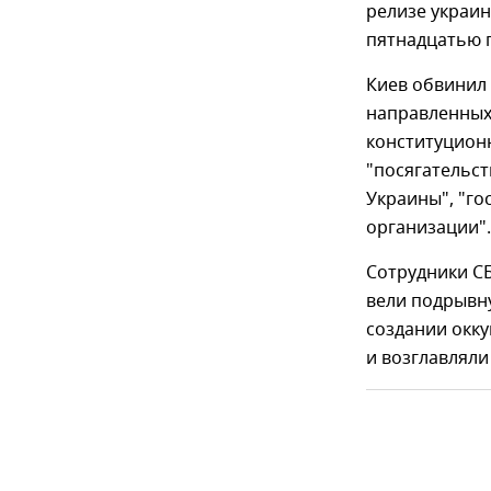
релизе украин
пятнадцатью 
Киев обвинил 
направленных
конституционн
"посягательс
Украины", "го
организации".
Сотрудники СБ
вели подрывну
создании окк
и возглавляли 