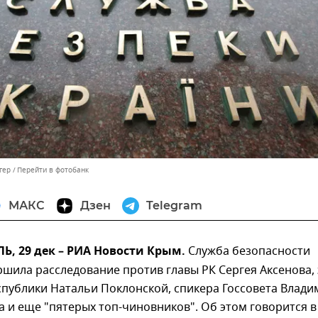
гер
Перейти в фотобанк
МАКС
Дзен
Telegram
, 29 дек – РИА Новости Крым.
Служба безопасности
шила расследование против главы РК Сергея Аксенова, 
спублики Натальи Поклонской, спикера Госсовета Влади
 и еще "пятерых топ-чиновников". Об этом говорится в