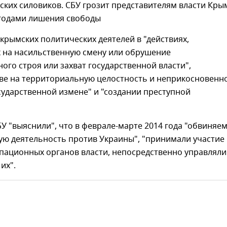
ских силовиков. СБУ грозит представителям власти Кры
годами лишения свободы
крымских политических деятелей в "действиях,
 на насильственную смену или обрушение
ого строя или захват государственной власти",
тве на территориальную целостность и неприкосновенн
сударственной измене" и "создании преступной
У "выяснили", что в феврале-марте 2014 года "обвиняе
ю деятельность против Украины", "принимали участие 
упационных органов власти, непосредственно управляли
их".