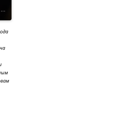
года
ина
и
ным
овам