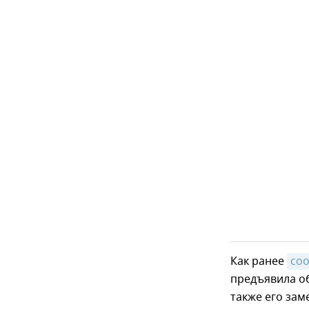
Как ранее
со
предъявила о
также его зам