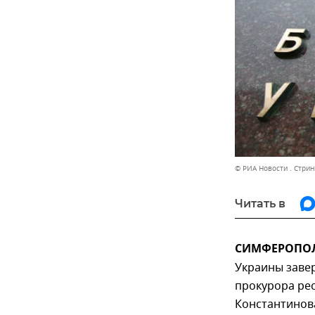
© РИА Новости . Стрин
Читать в
СИМФЕРОПОЛЬ
Украины завер
прокурора ре
Константинова