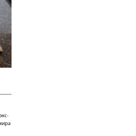
экс-
мира