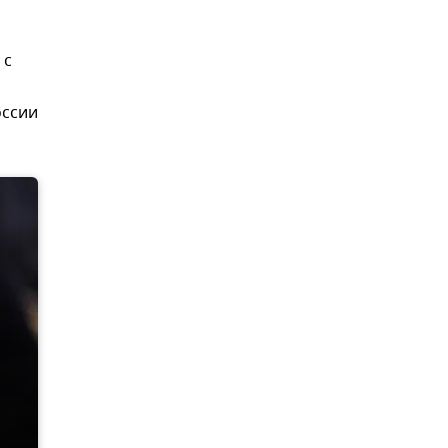
 с
оссии