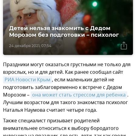
Детей нельзя знакомить с Дедом
Морозом без подготовки – психолог
24 декабря 2021, 07:54
Праздники могут оказаться грустными не только для
взрослых, но и для детей. Как ранее сообщал сайт
РИА Новости Крым
, если маленьких детей не
подготовить заблаговременно к встрече с Дедом
Морозом –
она может стать стрессом для ребенка
.
Лучшим возрастом для такого знакомства психолог
Наталья Наумова считает четыре года.
Также специалист призывает родителей
внимательнее относиться к выбору бородатого
кудесника на праздник, где есть дети, так как среди