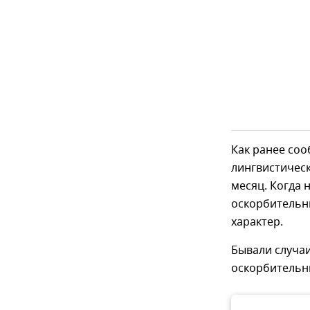
Как ранее со
лингвистическ
месяц. Когда 
оскорбительн
характер.
Бывали случаи
оскорбительн