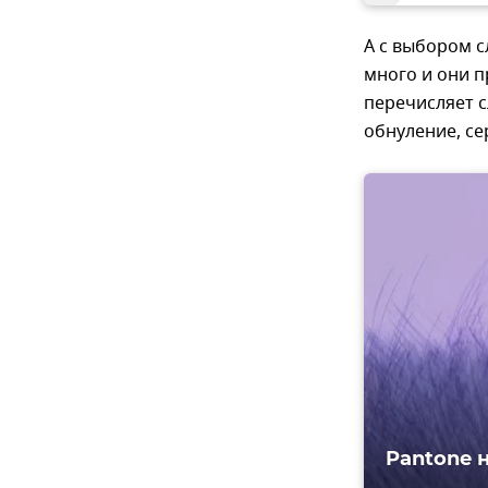
А с выбором с
много и они п
перечисляет с
обнуление, се
Pantone 