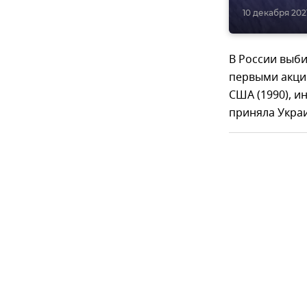
10 декабря 2021
В России выби
первыми акцию
США (1990), и
приняла Украи