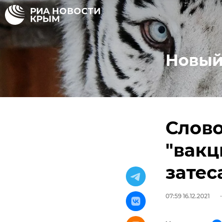
Новый
Слово
"вакц
затес
07:59 16.12.2021