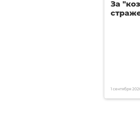
За "ко
страже
1 сентября 202