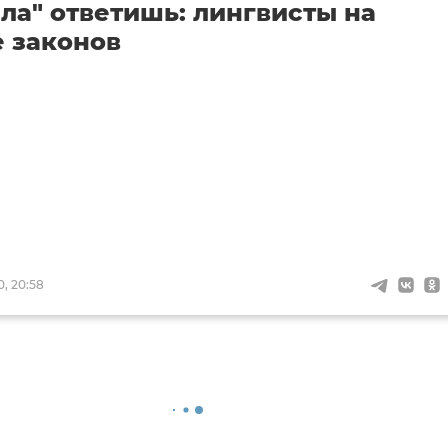
зла" ответишь: лингвисты на
 законов
0, 20:58