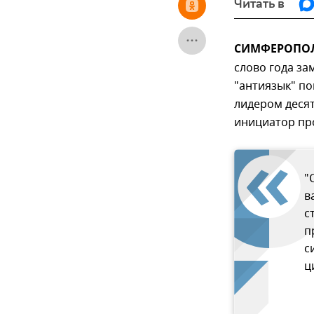
Читать в
СИМФЕРОПОЛЬ
слово года за
"антиязык" по
лидером десят
инициатор про
"
в
с
п
с
ц