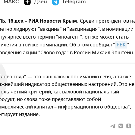
МАКС
Дзен
Telegram
, 16 дек – РИА Новости Крым.
Среди претендентов н
метно лидируют "вакцина" и "вакцинация", в номинации
пулярнее всего термин "иноагент", он же может стать
илетия в той же номинации. Об этом сообщил "
РБК
"
ведения акции "Слово года" в России Михаил Эпштейн.
Слово года" — это наш ключ к пониманию себя, а также
ажнейший индикатор общественных настроений. Это не
толь четкий критерий, как валовой национальный
родукт, но слова тоже представляют собой
имволический капитал – информационного общества", -
итирует издание.