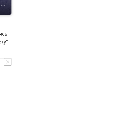
ись
ету"