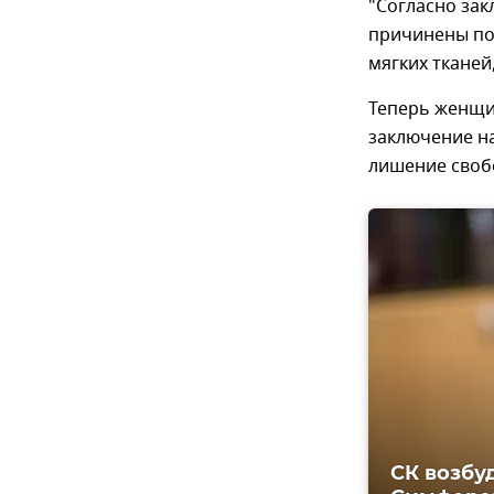
"Согласно за
причинены по
мягких тканей
Теперь женщи
заключение на
лишение свобо
СК возбу