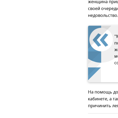
женщина приш
своей очереди
недовольство
"
п
ж
м
с
На помощь док
кабинете, а т
причинить лег