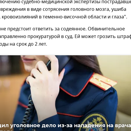
ключению судебно-медицинской экспертизы пострадавш
вреждения в виде сотрясения головного мозга, ушиба
, кровоизлияний в теменно-височной области и глаза".
не предстоит ответить за содеянное. Обвинительное
правленно прокуратурой в суд. Ей может грозить штра
ды на срок до 2 лет.
дил уголовное дело из-за нападения на врача