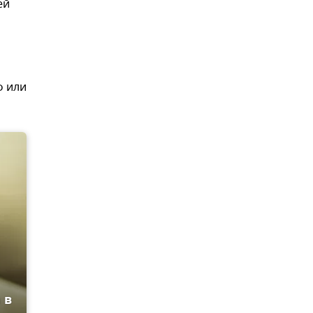
ей
ф или
 в