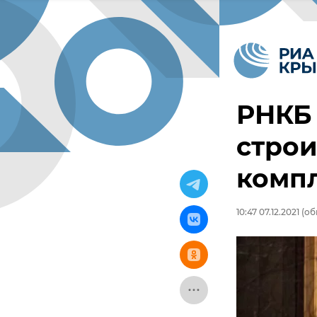
РНКБ
строи
компл
10:47 07.12.2021
(обн