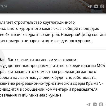
 17:02
олагает строительство круглогодичного
нального курортного комплекса с общей площадью
ее 45 тысяч квадратных метров. Номерной фонд состав
сяч номеров четырех- и пятизвездочного уровня.
Наш банк является активным участником
осударственных программ льготного кредитования МСБ
 рассчитывает, что совместная реализация данного
роекта на льготных условиях будет способствовать
азвитию рекреационно-туристической сферы Крыма", -
риводится в сообщении комментарий председателя
равления РНКБ Михаила Якунина.