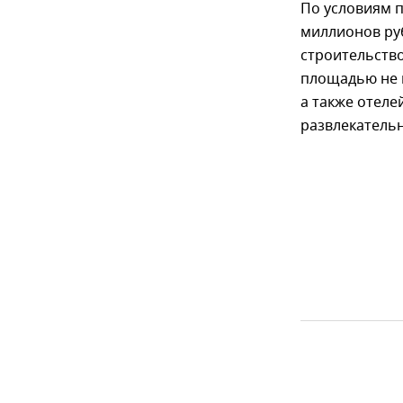
По условиям п
миллионов ру
строительств
площадью не м
а также отеле
развлекательн