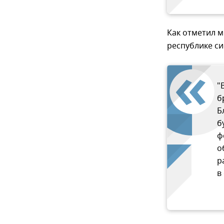
Как отметил м
республике си
"
б
Б
б
ф
о
р
в