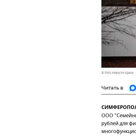
© РИА Новости Крым .
Читать в
СИМФЕРОПОЛЬ
ООО "Семейны
рублей для ф
многофункцион