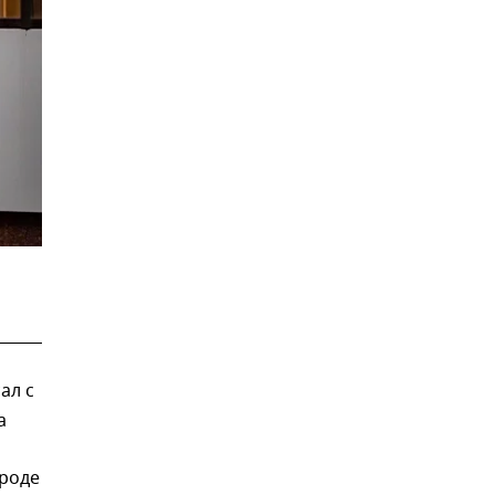
ал с
а
ороде