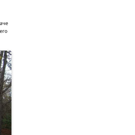
даче
его