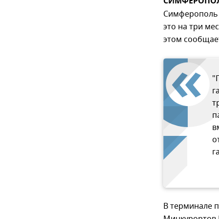
СИМФЕРОПОЛЬ
Симферополь 
это на три ме
этом сообщает
"
г
т
п
в
о
г
В терминале п