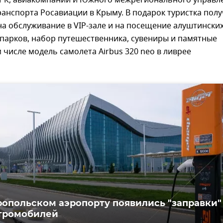
РК, авиакомпании и Южного межрегионального управл
анспорта Росавиации в Крыму. В подарок туристка пол
а обслуживание в VIP-зале и на посещение алуштински
парков, набор путешественника, сувениры и памятные
м числе модель самолета Airbus 320 neo в ливрее
опольском аэропорту появились "заправки"
тромобилей