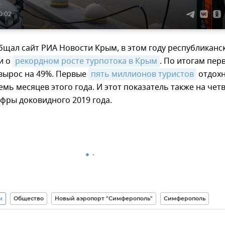
0:02
бщал сайт РИА Новости Крым, в этом году республиканс
и о
рекордном росте турпотока в Крым
. По итогам пер
 вырос на 49%. Первые
пять миллионов туристов
отдох
семь месяцев этого года. И этот показатель также на чет
фры доковидного 2019 года.
м
Общество
Новый аэропорт "Симферополь"
Симферополь