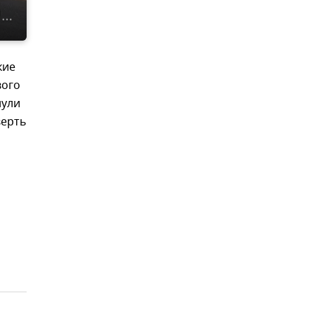
кие
вого
нули
верть