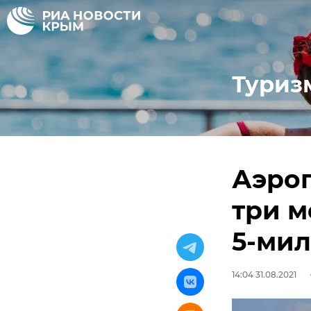
Туриз
Аэро
три м
5-мил
14:04 31.08.2021