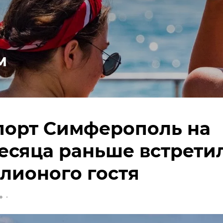
м
порт Симферополь на
есяца раньше встрети
лионого гостя