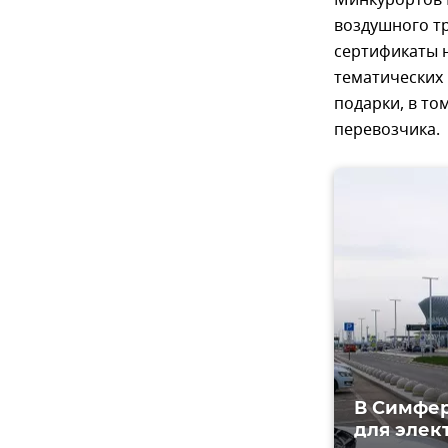
Минкурортов 
воздушного тр
сертификаты н
тематических 
подарки, в то
перевозчика.
В Симфер
для элек