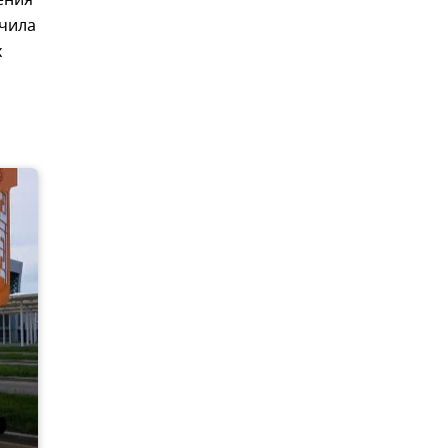
ения
учила
х