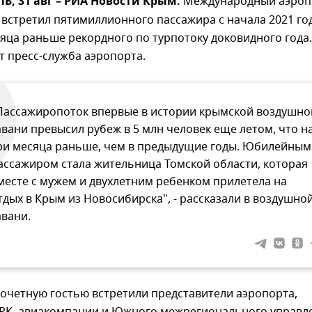
, 31 авг – РИА Новости Крым.
Международный аэроп
встретил пятимиллионного пассажира с начала 2021 год
сяца раньше рекордного по турпотоку доковидного года
 пресс-служба аэропорта.
Пассажиропоток впервые в истории крымской воздушно
авани превысил рубеж в 5 млн человек еще летом, что н
ри месяца раньше, чем в предыдущие годы. Юбилейным
ассажиром стала жительница Томской области, которая
месте с мужем и двухлетним ребенком прилетела на
тдых в Крым из Новосибирска", - рассказали в воздушно
авани.
очетную гостью встретили представители аэропорта,