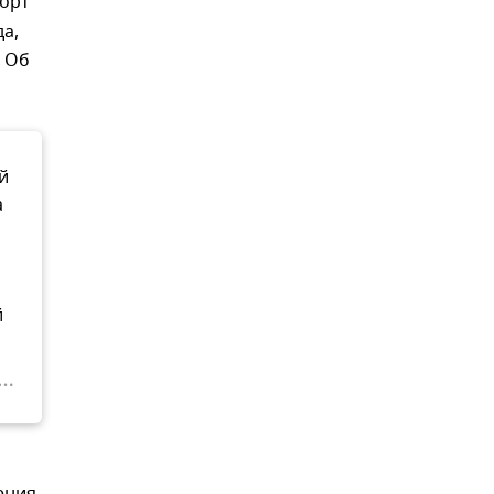
орт
а,
. Об
й
а
й