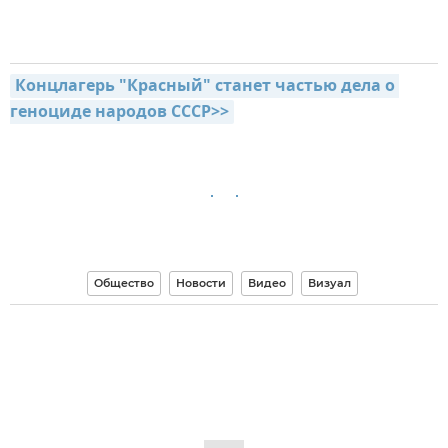
Концлагерь "Красный" станет частью дела о 
геноциде народов СССР>>
Общество
Новости
Видео
Визуал