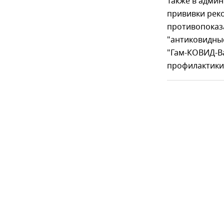
Также в адми
прививки рек
противопоказ
"антиковидны
"Гам-КОВИД-Ва
профилактики 