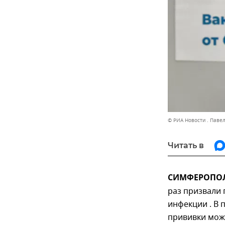
© РИА Новости . Паве
Читать в
СИМФЕРОПОЛЬ
раз призвали
инфекции . В 
прививки можн