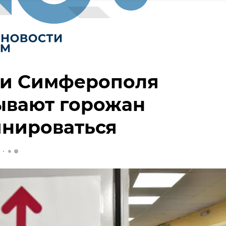
ти Симферополя
ывают горожан
инироваться