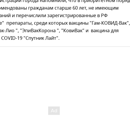
нистрации города напомнили, что в приоритетном поря
омендованы гражданам старше 60 лет, не имеющим
аний и перечислили зарегистрированные в РФ
е" препараты, среди которых вакцины "Гам-КОВИД-Вак",
к-Лио ", "ЭпиВакКорона ", "КовиВак" и вакцина для
COVID-19 "Спутник Лайт".