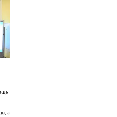
 еще
цы, а