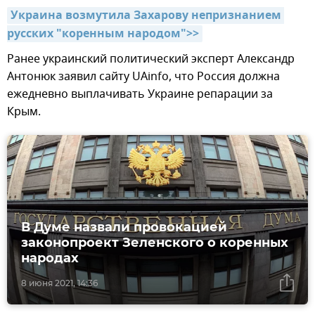
Украина возмутила Захарову непризнанием 
русских "коренным народом">>
Ранее украинский политический эксперт Александр
Антонюк заявил сайту UAinfo, что Россия должна
ежедневно выплачивать Украине репарации за
Крым.
В Думе назвали провокацией
законопроект Зеленского о коренных
народах
8 июня 2021, 14:36