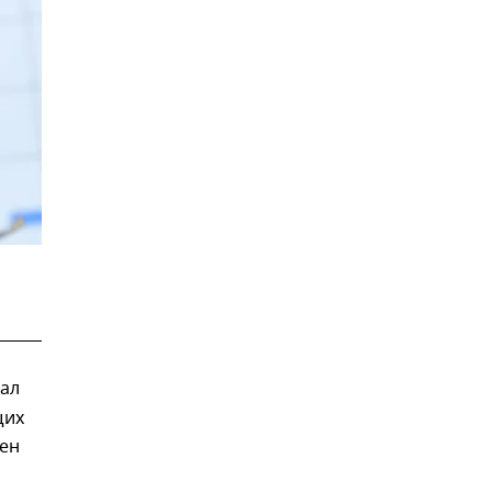
ал
щих
ен