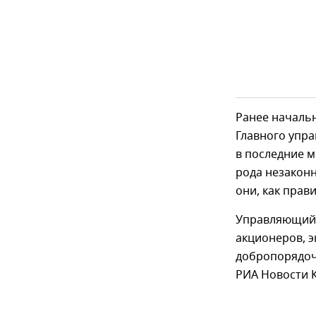
Ранее началь
Главного упр
в последние 
рода незаконн
они, как прав
Управляющий 
акционеров, 
добропорядоч
РИА Новости 