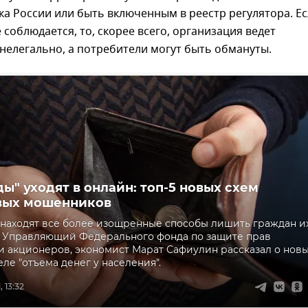
а России или быть включенным в реестр регулятора. Е
е соблюдается, то, скорее всего, организация ведет
нелегально, а потребители могут быть обмануты.
ы" уходят в онлайн: топ-5 новых схем
вых мошенников
аходят все более изощренные способы лишить граждан и
. Управляющий Федерального фонда по защите прав
и акционеров, экономист Марат Сафиулин рассказал о нов
ле "отъема денег у населения".
 13:32