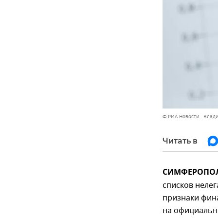
© РИА Новости . Влад
Читать в
СИМФЕРОПОЛЬ
списков неле
признаки фин
на официаль