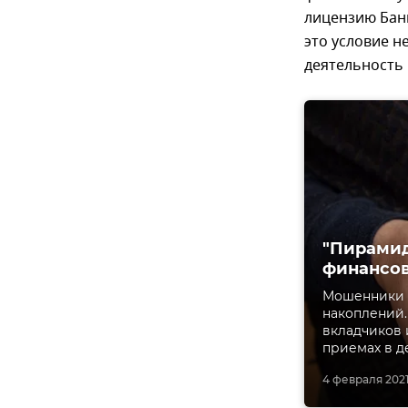
лицензию Банк
это условие н
деятельность 
"Пирамид
финансо
Мошенники н
накоплений
вкладчиков 
приемах в де
4 февраля 2021,