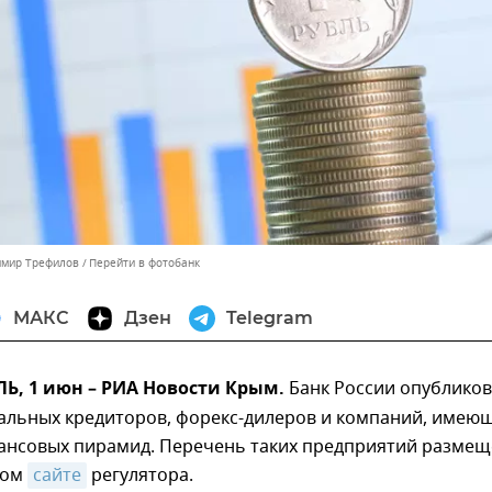
имир Трефилов
Перейти в фотобанк
МАКС
Дзен
Telegram
, 1 июн – РИА Новости Крым.
Банк России опубликов
гальных кредиторов, форекс-дилеров и компаний, имею
ансовых пирамид. Перечень таких предприятий размещ
ном
сайте
регулятора.