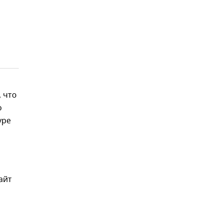
, что
о
уре
айт