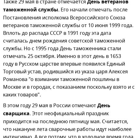
Также 29 мая в стране отмечается
День ветеранов
таможенной службы
. Его начали отмечать после
Постановления исполкома Всероссийского Союза
ветеранов таможенной службы от 10 июня 1999 года.
Вплоть до распада СССР в 1991 году эта дата
считалась днем рождения советской таможенной
службы. Но с 1995 года День таможенника стали
отмечать 25 октября. Именно в этот день в 1653
году в Русском царстве впервые появился Единый
Торговый устав, родившийся из указа царя Алексея
Романова "о взимании таможенной пошлины в
Москве и в городах, с показанием поскольку взято и с
каких товаров".
В этом году 29 мая в России отмечают
День
сварщика
. Этот неофициальный праздник
приходится на последнюю пятницу мая. Считается,
что накануне лета сварочные работы идут наиболее
интенсивно. А все потому, что в холодное время года