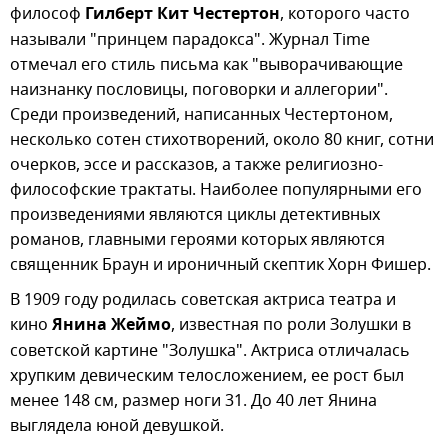
философ
Гилберт Кит Честертон
, которого часто
называли "принцем парадокса". Журнал Time
отмечал его стиль письма как "выворачивающие
наизнанку пословицы, поговорки и аллегории".
Среди произведений, написанных Честертоном,
несколько сотен стихотворений, около 80 книг, сотни
очерков, эссе и рассказов, а также религиозно-
философские трактаты. Наиболее популярными его
произведениями являются циклы детективных
романов, главными героями которых являются
священник Браун и ироничный скептик Хорн Фишер.
В 1909 году родилась советская актриса театра и
кино
Янина Жеймо
, известная по роли Золушки в
советской картине "Золушка". Актриса отличалась
хрупким девическим телосложением, ее рост был
менее 148 см, размер ноги 31. До 40 лет Янина
выглядела юной девушкой.