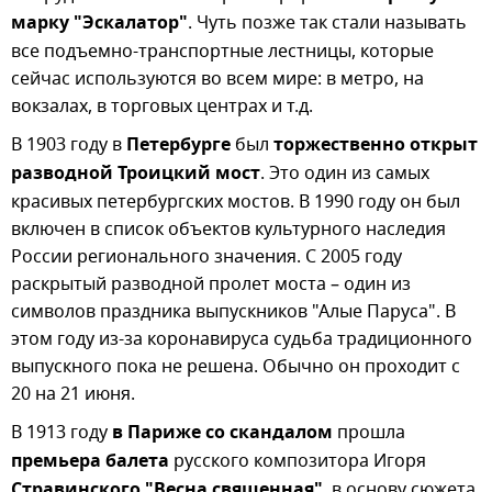
марку "Эскалатор"
. Чуть позже так стали называть
все подъемно-транспортные лестницы, которые
сейчас используются во всем мире: в метро, на
вокзалах, в торговых центрах и т.д.
В 1903 году в
Петербурге
был
торжественно открыт
разводной Троицкий мост
. Это один из самых
красивых петербургских мостов. В 1990 году он был
включен в список объектов культурного наследия
России регионального значения. С 2005 году
раскрытый разводной пролет моста – один из
символов праздника выпускников "Алые Паруса". В
этом году из-за коронавируса судьба традиционного
выпускного пока не решена. Обычно он проходит с
20 на 21 июня.
В 1913 году
в Париже со скандалом
прошла
премьера балета
русского композитора Игоря
Стравинского "Весна священная"
, в основу сюжета