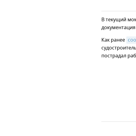
В текущий мо
документация 
Как ранее
со
судостроитель
пострадал ра