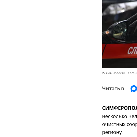
© РИА Новости . Евге
Читать в
СИМФЕРОПОЛЬ
несколько чел
очистных соор
региону.