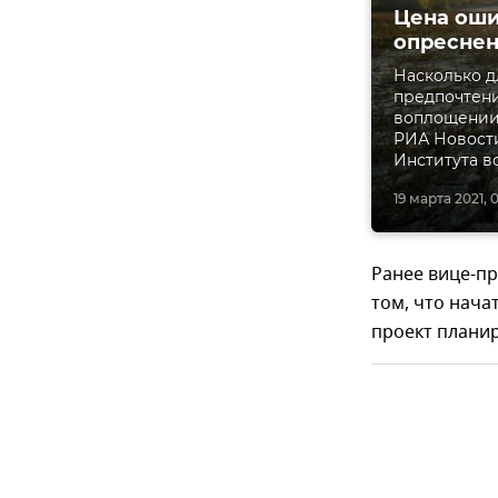
Цена оши
опреснен
Насколько д
предпочтени
воплощении 
РИА Новости
Института в
19 марта 2021, 
Ранее вице-пр
том, что нач
проект планир