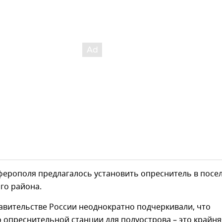
ферополя предлагалось установить опреснитель в посе
го района.
авительстве России неоднократно подчеркивали, что
 опреснительной станции для полуострова – это крайня