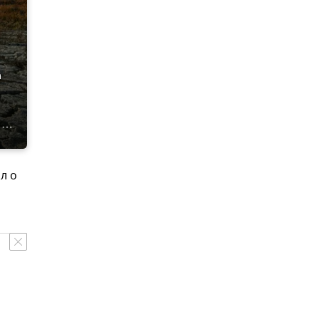
а
л о