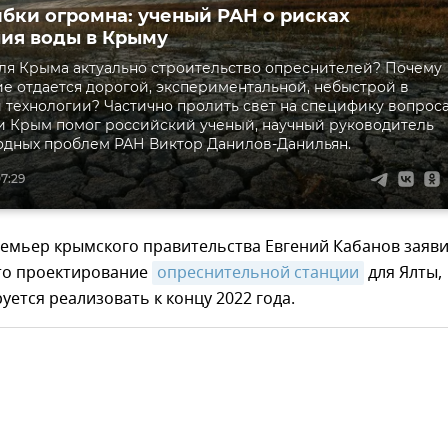
бки огромна: ученый РАН о рисках
ия воды в Крыму
ля Крыма актуально строительство опреснителей? Почему
е отдается дорогой, экспериментальной, небыстрой в
технологии? Частично пролить свет на специфику вопрос
 Крым помог российский ученый, научный руководитель
одных проблем РАН Виктор Данилов-Данильян.
07:29
емьер крымского правительства Евгений Кабанов заяви
ато проектирование
опреснительной станции
для Ялты,
уется реализовать к концу 2022 года.