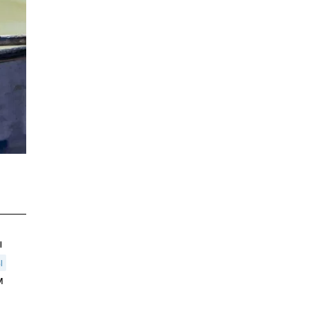
ы
ы
м