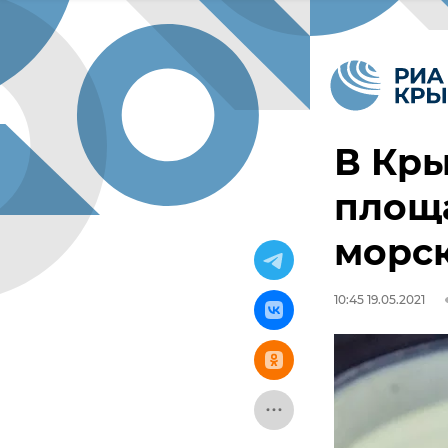
В Кр
площ
морск
10:45 19.05.2021