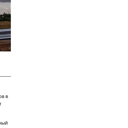
ов в
т
дный