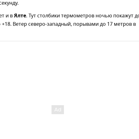
секунду.
ет и в
Ялте
. Тут столбики термометров ночью покажут д
о +18. Ветер северо-западный, порывами до 17 метров в