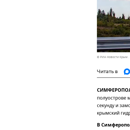
© РИА Новости Крым .
Читать в
СИМФЕРОПОЛЬ
полуострове м
секунду и зам
крымский гид
В Симферопо