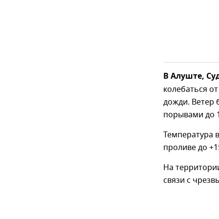
В Алуште, Су
колебаться от
дожди. Ветер б
порывами до 1
Температура в
проливе до +1
На территори
связи с чрез