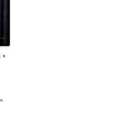
ь
в
е.