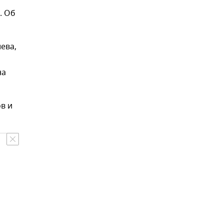
. Об
ева,
на
в и