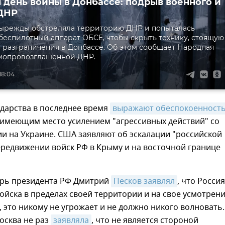
 день войны в Донбассе: подрыв военного и
ДНР
тырежды обстреляла территорию ДНР и попыталась
 беспилотный аппарат ОБСЕ, чтобы скрыть технику, стоящую
 разграничения в Донбассе. Об этом сообщает Народная
мопровозглашенной ДНР.
18:04
дарства в последнее время
выражают обеспокоенност
 имеющим место усилением "агрессивных действий" со
и на Украине. США заявляют об эскалации "российской
ередвижении войск РФ в Крыму и на восточной границе
арь президента РФ Дмитрий
Песков заявлял
, что Россия
йска в пределах своей территории и на свое усмотрени
, это никому не угрожает и не должно никого волновать.
осква не раз
заявляла
, что не является стороной