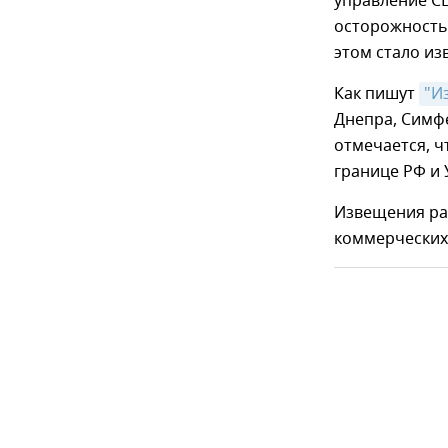
управление С
осторожность
этом стало из
Как пишут
"И
Днепра, Симфе
отмечается, ч
границе РФ и 
Извещения ра
коммерческих