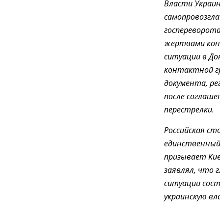
Власти Украин
самопровозгла
госпереворота
жертвами конф
ситуации в До
контактной гр
документа, ре
после соглаш
перестрелки.
Российская ст
единственный 
призывает Кие
заявлял, что 
ситуации сост
украинскую вл