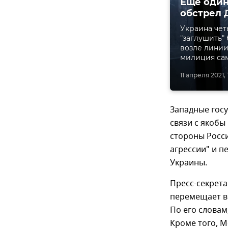
Еще один
обстрел 
Украина че
"заглушить"
возле линии
милиция са
11 апреля 2021, 
Западные госу
связи с якобы
стороны Росси
агрессии" и п
Украины.
Пресс-секрет
перемещает во
По его словам
Кроме того, М