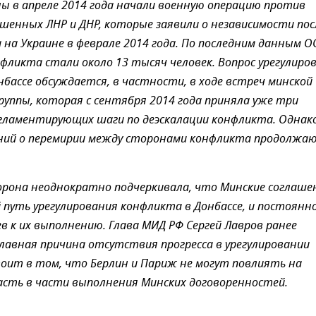
ы в апреле 2014 года начали военную операцию против
шенных ЛНР и ДНР, которые заявили о независимости пос
 на Украине в феврале 2014 года. По последним данным О
ликта стали около 13 тысяч человек. Вопрос урегулиро
нбассе обсуждается, в частности, в ходе встреч минской
уппы, которая с сентября 2014 года приняла уже три
гламентирующих шаги по деэскалации конфликта. Однако
ений о перемирии между сторонами конфликта продолжа
орона неоднократно подчеркивала, что Минские соглаше
путь урегулирования конфликта в Донбассе, и постоянн
в к их выполнению. Глава МИД РФ Сергей Лавров ранее
главная причина отсутствия прогресса в урегулировании
оит в том, что Берлин и Париж не могут повлиять на
асть в части выполнения Минских договоренностей.