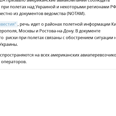
ША призвало американские авиакомпании соблюдать
 при полетах над Украиной и некоторыми регионами РФ
вестно из документов ведомства (NOTAM).
звестия"
, речь идет о районах полетной информации Ки
рополя, Москвы и Ростова-на-Дону. В документе
то риски при полетах связаны с обострением ситуации 
Украины.
спространяются на всех американских авиаперевозчико
 операторов.