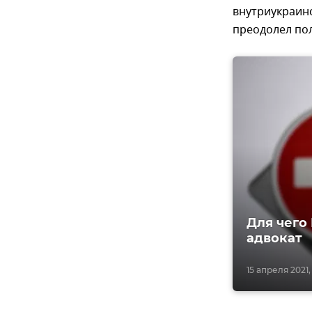
внутриукраинс
преодолел по
Для чего
адвокат
15 апреля 2021, 