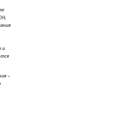
ле
ОН,
вания
 и
ются
ния –
о