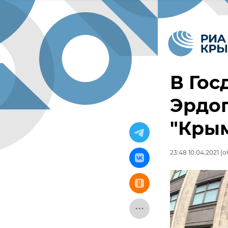
В Гос
Эрдог
"Кры
23:48 10.04.2021
(о