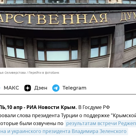
лья Селиверстова
Перейти в фотобанк
МАКС
Дзен
Telegram
,10 апр - РИА Новости Крым.
В Госдуме РФ
овали слова президента Турции о поддержке "Крымско
которые были озвучены по
результатам встречи Реджеп
на и украинского президента Владимира Зеленского