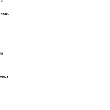
16
поле.
е
ии
авом