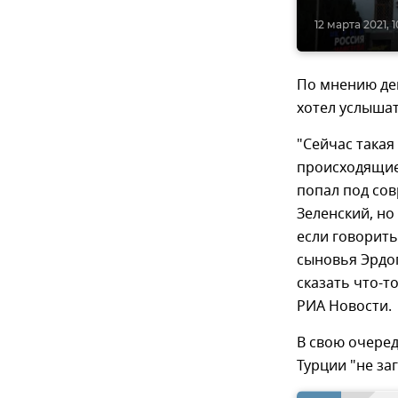
12 марта 2021, 1
По мнению деп
хотел услышат
"Сейчас такая
происходящие 
попал под сов
Зеленский, но 
если говорить
сыновья Эрдог
сказать что-т
РИА Новости.
В свою очере
Турции "не за