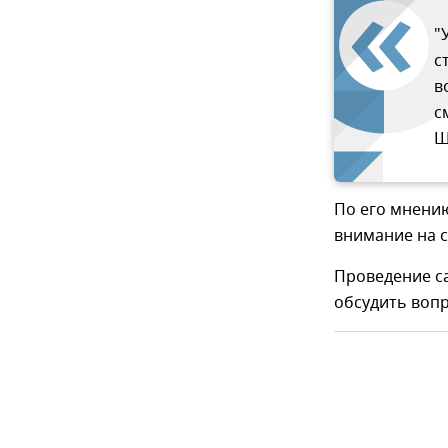
"
с
в
с
Ш
По его мнению
внимание на с
Проведение с
обсудить вопр