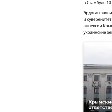
в Стамбуле 10
Эрдоган заяв
и суверенитет
аннексии Кры
украинские зе
Крымские
ответств