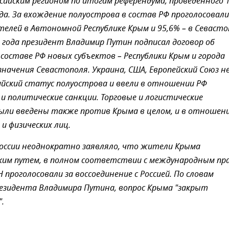
сийским регионом по итогам референдума, проведенного 
да. За вхождение полуострова в состав РФ проголосовали
телей в Автономной Республике Крым и 95,6% – в Севасто
 года президент Владимир Путин подписал договор об
 составе РФ новых субъектов – Республики Крым и города
значения Севастополя. Украина, США, Европейский Союз н
ийский статус полуострова и ввели в отношении РФ
 и политические санкции. Торговые и логистические
ыли введены также против Крыма в целом, и в отношен
и физических лиц.
оссии неоднократно заявляло, что жители Крыма
ким путем, в полном соответствии с международным пр
 проголосовали за воссоединение с Россией. По словам
резидента Владимира Путина, вопрос Крыма "закрыт
.