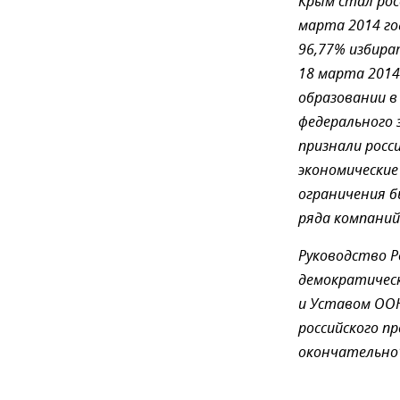
Крым стал рос
марта 2014 го
96,77% избира
18 марта 2014
образовании в
федерального 
признали росс
экономические
ограничения б
ряда компаний 
Руководство Р
демократичес
и Уставом ООН
российского п
окончательно"