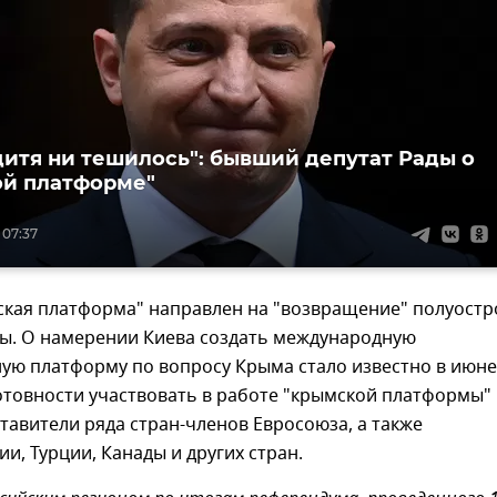
дитя ни тешилось": бывший депутат Рады о
й платформе"
 07:37
ская платформа" направлен на "возвращение" полуостр
ны. О намерении Киева создать международную
ную платформу по вопросу Крыма стало известно в июне
готовности участвовать в работе "крымской платформы"
тавители ряда стран-членов Евросоюза, а также
и, Турции, Канады и других стран.