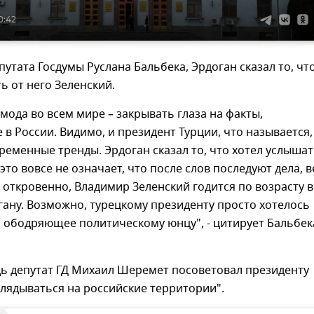
0:42
утата Госдумы Руслана Бальбека, Эрдоган сказал то, чт
ь от него Зеленский.
 мода во всем мире – закрывать глаза на факты,
в России. Видимо, и президент Турции, что называется,
ременные тренды. Эрдоган сказал то, что хотел услыша
это вовсе не означает, что после слов последуют дела, в
 откровенно, Владимир Зеленский годится по возрасту в
ану. Возможно, турецкому президенту просто хотелось
о ободряющее политическому юнцу", - цитирует Бальбек
дь депутат ГД Михаил Шеремет посоветовал президенту
глядываться на российские территории".