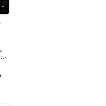
о
ть
едь,
а