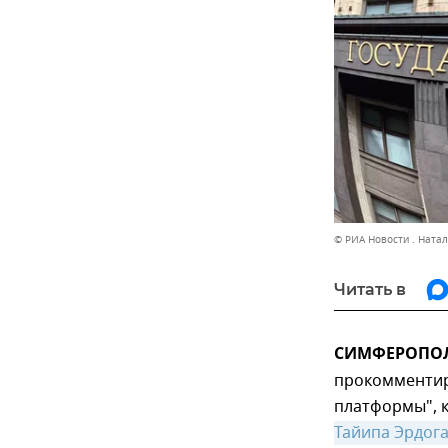
© РИА Новости . Ната
Читать в
СИМФЕРОПОЛЬ
прокомментир
платформы", 
Тайипа Эрдога