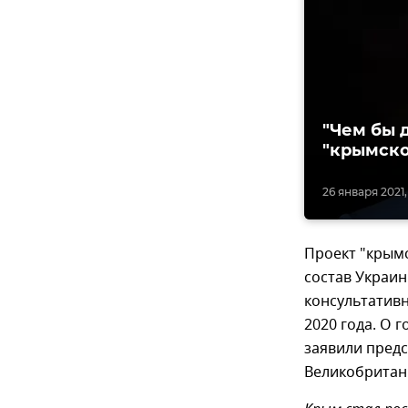
"Чем бы 
"крымско
26 января 2021,
Проект "крым
состав Украи
консультатив
2020 года. О 
заявили предс
Великобритани