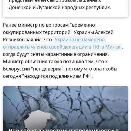
представителей самопровозглашенных
Донецкой и Луганской народных республик.
Ранее министр по вопросам "временно
оккупированных территорий" Украины Алексей
Резников заявил, что
Украина не намерена 
отправлять членов своей делегации в ТКГ в Минск
,
когда будут сняты карантинные ограничения.
Министр объяснил такую позицию тем, что к
Белоруссии "нет доверия", потому что она якобы
сегодня "находится под влиянием РФ".
Что стоит за ростом напряженности в