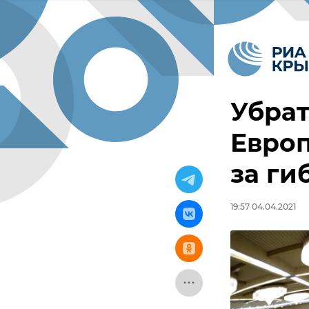
Убрат
Европ
за ги
19:57 04.04.2021