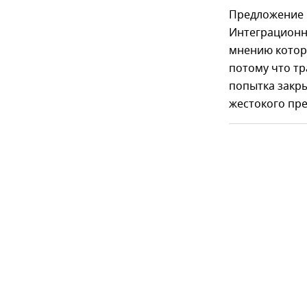
Предложение 
Интеграционно
мнению которо
потому что тр
попытка закры
жестокого пре