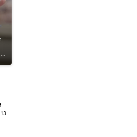
л
й
 13