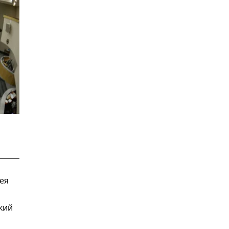
ея
кий