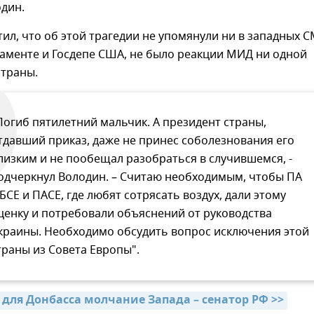
дин.
ил, что об этой трагедии не упомянули ни в западных С
аменте и Госдепе США, не было реакции МИД ни одной
страны.
Погиб пятилетний мальчик. А президент страны,
тдавший приказ, даже не принес соболезнования его
лизким и не пообещал разобраться в случившемся, -
одчеркнул Володин. – Считаю необходимым, чтобы ПА
БСЕ и ПАСЕ, где любят сотрясать воздух, дали этому
ценку и потребовали объяснений от руководства
краины. Необходимо обсудить вопрос исключения этой
траны из Совета Европы".
 для Донбасса молчание Запада – сенатор РФ >>