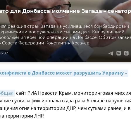
ато для Донбасса молчание Запада – сенатор
яя реакция стран Запада на усилившиеся бомбардировки
украинскими вооруженными силами дает Киеву лишний
родолжения военной операции на Донбассе. Об этом заяви
 Совета Федерации Константин Косачев.
16:07
конфликта в Донбассе может разрушить Украину – 
общал
сайт РИА Новости Крым, мониторинговая миссия
дние сутки зафиксировала в два раза больше нарушени
щения огня на территории ДНР, чем сутками ранее, и в
на территории ЛНР.