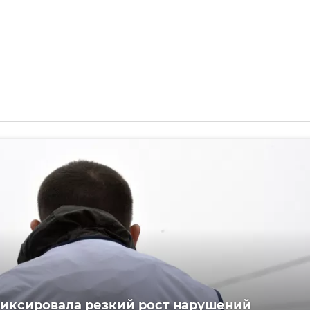
иксировала резкий рост нарушений