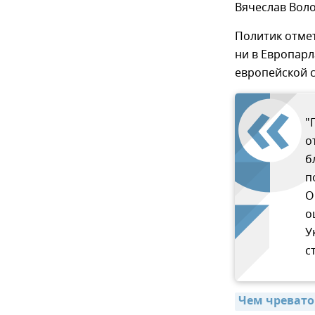
Вячеслав Воло
Политик отмет
ни в Европарл
европейской 
"
о
б
п
О
о
У
с
Чем чревато