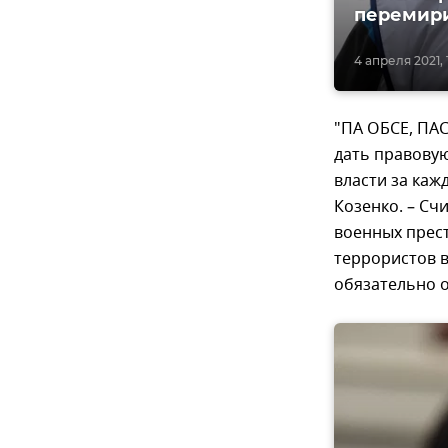
перемири
4 апреля 2021, 
"ПА ОБСЕ, ПА
дать правовую
власти за каж
Козенко. – С
военных прест
террористов в
обязательно о