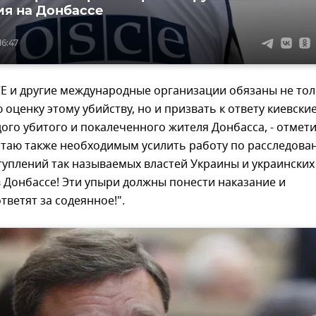
я на Донбассе
16:47
СЕ и другие международные организации обязаны не то
 оценку этому убийству, но и призвать к ответу киевски
дого убитого и покалеченного жителя Донбасса, - отмет
читаю также необходимым усилить работу по расследова
уплений так называемых властей Украины и украинских
 Донбассе! Эти упыри должны понести наказание и
тветят за содеянное!".