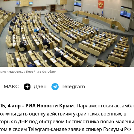
имир Федоренко
Перейти в фотобанк
МАКС
Дзен
Telegram
, 4 апр – РИА Новости Крым.
Парламентская ассамбл
олжны дать оценку действиям украинских военных, в
торых в ДНР под обстрелом беспилотника погиб малень
том в своем Telegram-канале заявил спикер Госдумы РФ