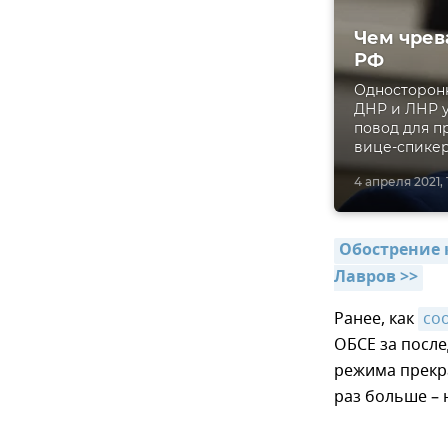
Чем чрев
РФ
Односторонн
ДНР и ЛНР 
повод для п
вице-спикер
4 апреля 2021, 
Обострение 
Лавров >>
Ранее, как
со
ОБСЕ за после
режима прекра
раз больше – 