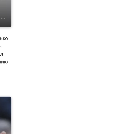
лько
е
ил
нию