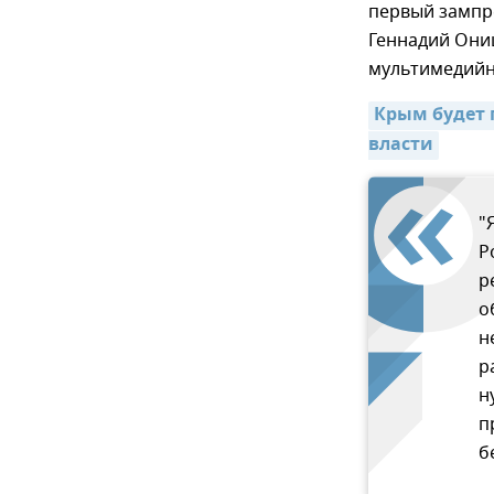
первый зампр
Геннадий Они
мультимедийн
Крым будет 
власти
"
Р
р
о
н
р
н
п
б