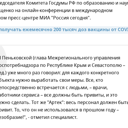
едседателя Комитета Госдумы РФ по образованию и нау
щенко на онлайн-конференции в международном
ом пресс-центре МИА "Россия сегодня".
получать ежемесячно 200 тысяч доз вакцины от COVID
Я Пеньковской (глава Межрегионального управления
оспотребнадзора по Республике Крым и Севастополю –
ед.) уже много раз говорил: для каждого конкретного
бъекта нужно выработать свои меры. Все, кто
епосредственно встречается с людьми, – врачи,
аботники сервиса – все должны быть привиты, и это
ужно сделать. Тот же "Артек": весь персонал должен быт
ривит. То, что он не использовался в прошлом году –
езобразие!", - отметил специалист.