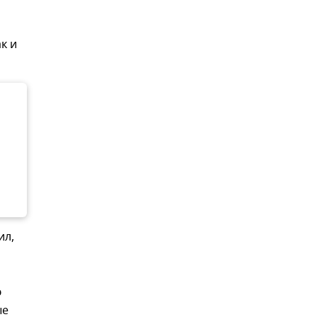
к и
ил,
ю
ые