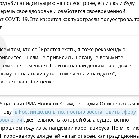
е усугубит эпидситуацию на полуострове, если люди будут
беречь свое здоровье и озаботятся своевременной
т COVID-19. Это касается как туротрасли полуострова, та
в.
Всем тем, кто собирается ехать, я тоже рекомендую:
ривейтесь. Если не привились, накануне возьмите
нализ: не помешает. Если вы нашли деньги на отдых в
рыму, то на анализ у вас тоже деньги найдутся", -
осоветовал Онищенко.
общал сайт РИА Новости Крым, Геннадий Онищенко заяв
 году
в России должны полностью восстановить сферу 
оровления
, деятельность которой была существенно
 прошлом году из-за пандемии коронавируса. По мнени
, коронавирус для детей не так опасен, как традиционн