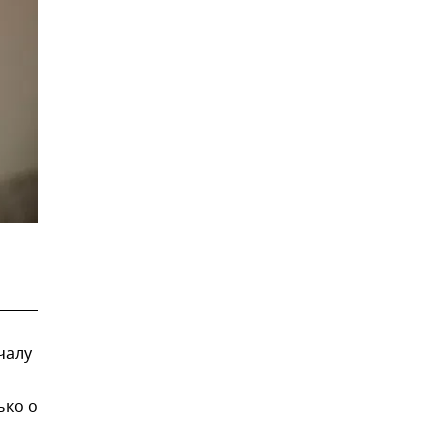
чалу
ько о