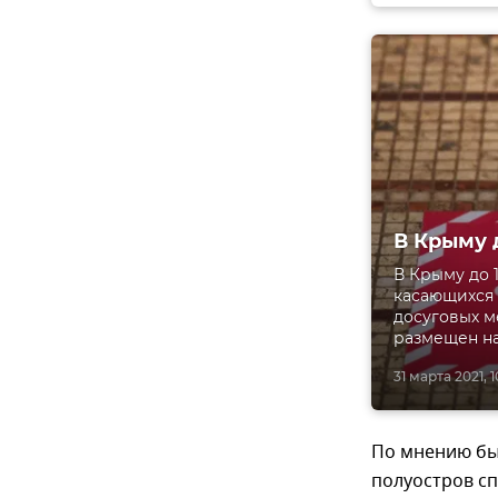
В Крыму 
В Крыму до 
касающихся 
досуговых м
размещен на
31 марта 2021, 1
По мнению бы
полуостров сп