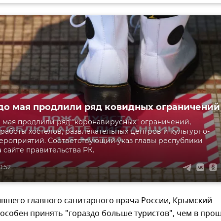
до мая продлили ряд ковидных ограничений
1 мая продлили ряд "коронавирусных" ограничений,
работы хостелов, развлекательных центров и культурно-
ероприятий. Соответствующий указ главы республики
 сайте правительства РК.
0:52
вшего главного санитарного врача России, Крымский
особен принять "гораздо больше туристов", чем в про