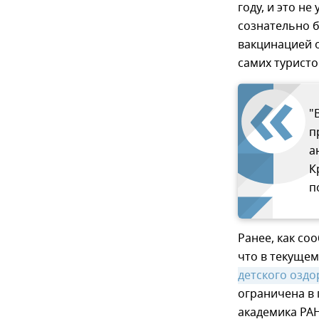
году, и это н
сознательно 
вакцинацией о
самих туристо
"
п
а
К
п
Ранее, как со
что в текущем
детского озд
ограничена в
академика РАН