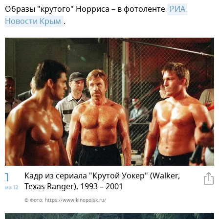
Образы "крутого" Норриса – в фотоленте
РИА 
Новости Крым
.
1
Кадр из сериала "Крутой Уокер" (Walker,
Texas Ranger), 1993 – 2001
из 12
© Фото: https://www.kinopoisk.ru/