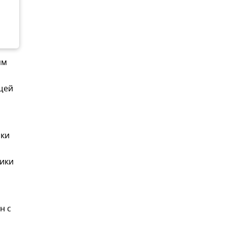
ям
ющей
ики
лики
н с