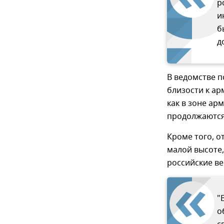
р
и
б
д
В ведомстве п
близости к ар
как в зоне ар
продолжаются
Кроме того, о
малой высоте,
российские ве
"
о