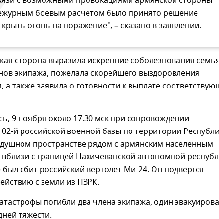
вязи с возможными провокациями армянской стороны
ежурным боевым расчетом было принято решение
ткрыть огонь на поражение", – сказано в заявлении.
кая сторона выразила искренние соболезнования семь
нов экипажа, пожелала скорейшего выздоровления
 а также заявила о готовности к выплате соответству
ь, 9 ноября около 17.30 мск при сопровождении
102-й российской военной базы по территории Республ
здушном пространстве рядом с армянским населенным
х вблизи с границей Нахичеванской автономной респуб
 был сбит российский вертолет Ми-24. Он подвергся
ействию с земли из ПЗРК.
катастрофы погибли два члена экипажа, один эвакуирова
дней тяжести.