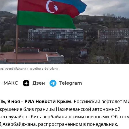
оны Азербайджана
Перейти в фотобанк
МАКС
Дзен
Telegram
, 9 ноя – РИА Новости Крым.
Российский вертолет Ми
крушение близ границы Нахичеванской автономной
был случайно сбит азербайджанскими военными. Об это
Д Азербайджана, распространенном в понедельник.