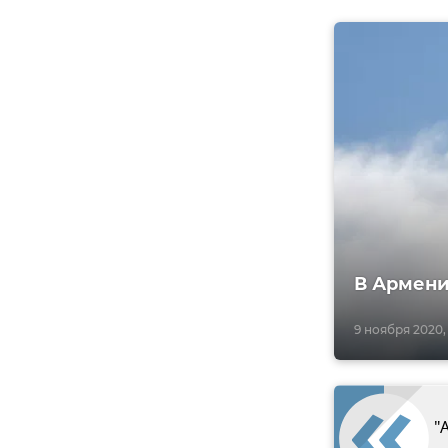
В Армени
9 ноября 2020, 
"