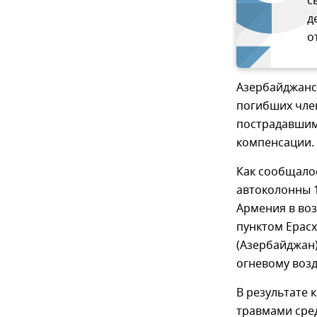
с
д
о
Азербайджанс
погибших чле
пострадавшим,
компенсации.
Как сообщалос
автоколонны 
Армения в во
пунктом Ерас
(Азербайджан)
огневому возд
В результате 
травмами сре