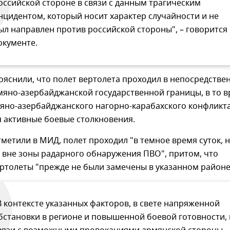
оссийской стороне в связи с данным трагическим
нцидентом, который носит характер случайности и не
ыл направлен против российской стороны", – говорится 
окументе.
ояснили, что полет вертолета проходил в непосредстве
мяно-азербайджанской государственной границы, в то 
мяно-азербайджанского нагорно-карабахского конфликт
 активные боевые столкновения.
тметили в МИД, полет проходил "в темное время суток, 
 вне зоны радарного обнаружения ПВО", притом, что
ртолеты "прежде не были замечены в указанном районе
В контексте указанных факторов, в свете напряженной
бстановки в регионе и повышенной боевой готовности, 