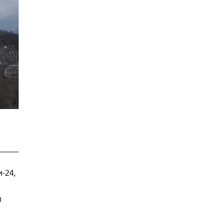
-24,
м