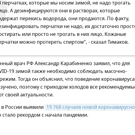
В перчатках, которые мы носим зимой, не надо трогать
ицо. А дезинфицируются они в растворах, которые
одержат перекись водорода, они продаются. По факту,
езинфицировать перчатки не надо, их достаточно прост
остирать или просто не трогать в них лицо. Кожаные
ерчатки можно протереть спиртом", - сказал Тимаков.
нный врач РФ Александр Карабиненко заявил, что для
VID-19 зимой также необходимо соблюдать масочно-
ежим. Тогда он объяснил, что поведение коронавируса
зучено, поэтому с приходом холодов все рекомендуемы
т своей актуальности.
и в России выявили
19 768 случаев новой коронавирусно
то стало рекордом с начала пандемии.