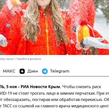
МДЦ "Артек"
Перейти в фотобанк
МАКС
Дзен
Telegram
, 5 ноя – РИА Новости Крым.
Чтобы снизить риск
ID-19 не стоит трогать лицо в зимних перчатках. При э
ит обеззаразить, постирав или обработав перекисью. О
 ТАСС со ссылкой на главного врача медицинского цен