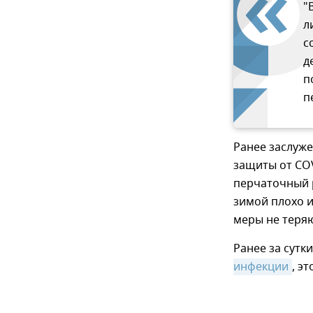
"
л
с
д
п
п
Ранее заслуже
защиты от CO
перчаточный р
зимой плохо и
меры не теряю
Ранее за сутк
инфекции
, э