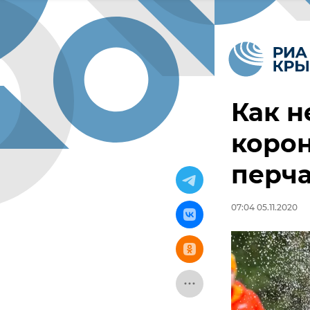
Как н
корон
перча
07:04 05.11.2020