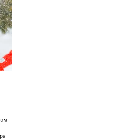
том
б
тра