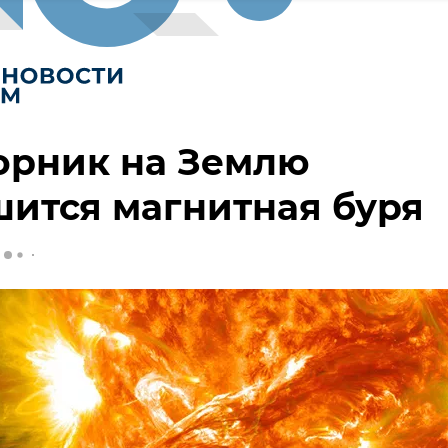
орник на Землю
ится магнитная буря