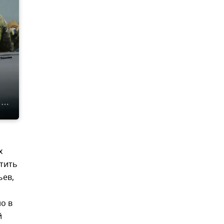
х
атить
ьев,
о в
й