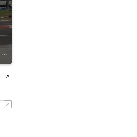
 год
е