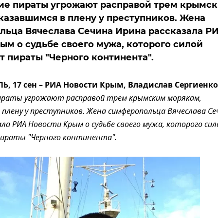
ие пираты угрожают расправой трем крымс
казавшимся в плену у преступников. Жена
ьца Вячеслава Сечина Ирина рассказала Р
ым о судьбе своего мужа, которого силой
 пираты "Черного континента".
 17 сен – РИА Новости Крым, Владислав Сергиенко
пираты угрожают расправой трем крымским морякам,
 плену у преступников. Жена симферопольца Вячеслава Се
ала РИА Новости Крым о судьбе своего мужа, которого сил
ираты "Черного континента".