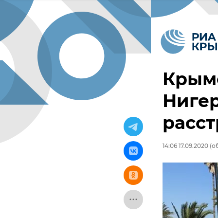
Крымс
Ниге
расст
14:06 17.09.2020
(об