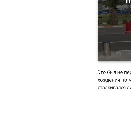
п
17 сентября 202
Это был не пе
хождения по м
сталкивался л