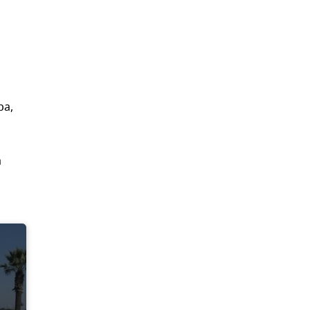
ра,
а