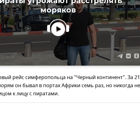
ираты угрожают расстрелять
моряков
0, 14:06
рвый рейс симферопольца на "Черный континент". За 21
орям он бывал в портах Африки семь раз, но никогда н
ицом к лицу с пиратами.