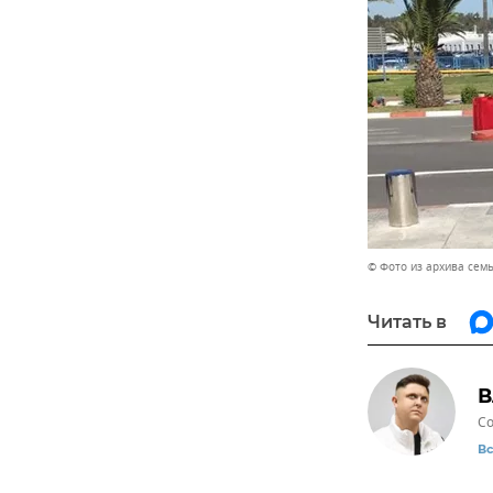
© Фото из архива сем
Читать в
В
Со
В