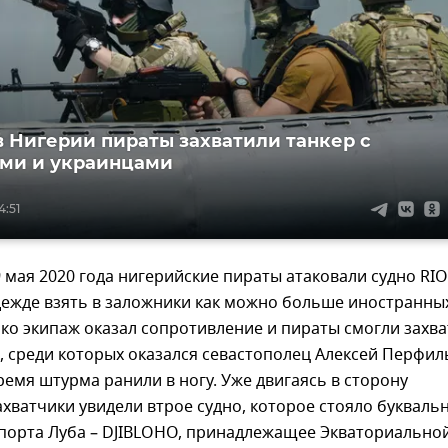
в Нигерии пираты захватили танкер с
ми и украинцами
4:51
 9 мая 2020 года нигерийские пираты атаковали судно RIO
дежде взять в заложники как можно больше иностранны
ко экипаж оказал сопротивление и пираты смогли захв
, среди которых оказался севастополец Алексей Перфил
ремя штурма ранили в ногу. Уже двигаясь в сторону
ахватчики увидели втрое судно, которое стояло буквальн
 порта Луба – DJIBLOHO, принадлежащее Экваториально