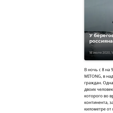
У берего
россияна
18 июля 2020, 1
В ночь с 8 на
MITONG, в на
граждан. Одна
двоих человек
которого во в
континента, з
километре от