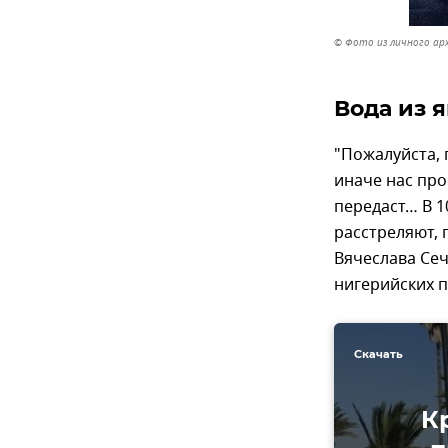
© Фото из личного ар
Вода из 
"Пожалуйста, 
иначе нас про
передаст… В 1
расстреляют, 
Вячеслава Сеч
нигерийских п
Скачать
К