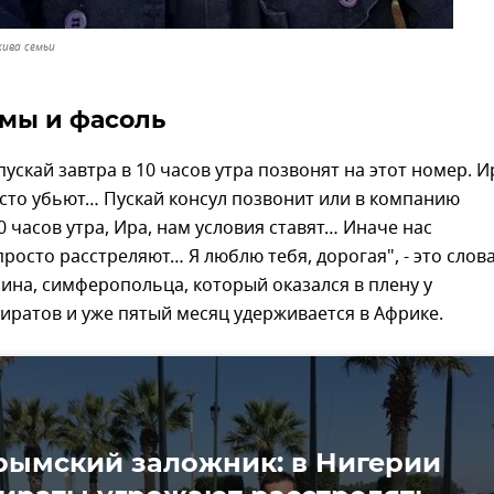
хива семьи
ямы и фасоль
пускай завтра в 10 часов утра позвонят на этот номер. И
сто убьют… Пускай консул позвонит или в компанию
0 часов утра, Ира, нам условия ставят… Иначе нас
просто расстреляют… Я люблю тебя, дорогая", - это слов
ина, симферопольца, который оказался в плену у
иратов и уже пятый месяц удерживается в Африке.
рымский заложник: в Нигерии