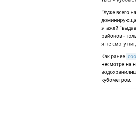
"Хуже всего н
доминирующая
этажей "выдав
районов - тол
я не смогу ниг
Как ранее
со
несмотря на н
водохранилищ
кубометров.