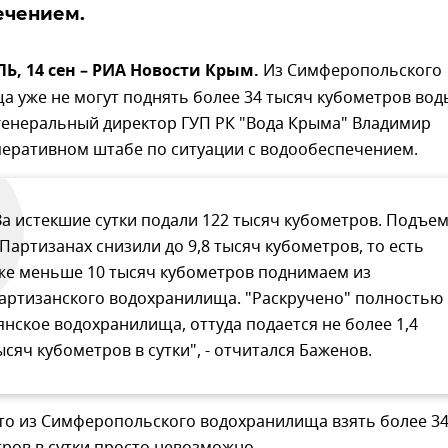
ечением.
, 14 сен – РИА Новости Крым.
Из Симферопольского
 уже не могут поднять более 34 тысяч кубометров вод
 генеральный директор ГУП РК "Вода Крыма" Владимир
перативном штабе по ситуации с водообеспечением.
За истекшие сутки подали 122 тысяч кубометров. Подъе
 Партизанах снизили до 9,8 тысяч кубометров, то есть
же меньше 10 тысяч кубометров поднимаем из
артизанского водохранилища. "Раскручено" полностью
янское водохранилища, оттуда подается не более 1,4
ысяч кубометров в сутки", - отчитался Баженов.
что из Симферопольского водохранилища взять более 3
ров в сутки просто невозможно.