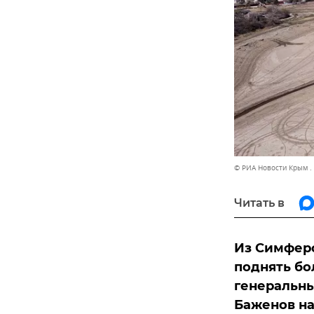
© РИА Новости Крым .
Читать в
Из Симферо
поднять бо
генеральны
Баженов на