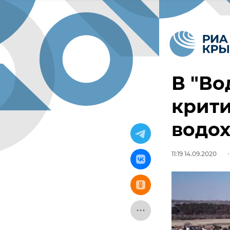
В "Во
крит
водо
11:19 14.09.2020