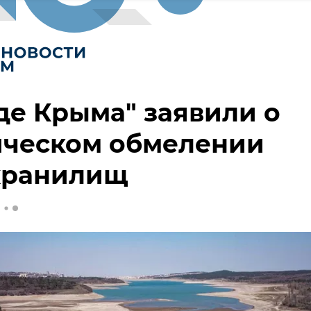
де Крыма" заявили о
ическом обмелении
хранилищ