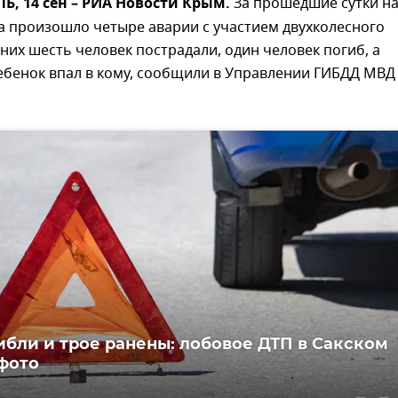
, 14 сен – РИА Новости Крым.
За прошедшие сутки н
а произошло четыре аварии с участием двухколесного
 них шесть человек пострадали, один человек погиб, а
ебенок впал в кому, сообщили в Управлении ГИБДД МВД
ибли и трое ранены: лобовое ДТП в Сакском
 фото