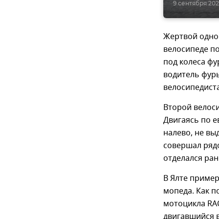
9 сентября 2020
Жертвой одной
велосипеде по
под колеса фу
водитель фуры
велосипедиста
Второй велоси
Двигаясь по е
налево, не вы
совершал рядо
отделался ран
В Ялте пример
мопеда. Как п
мотоцикла RAC
двигавшийся в