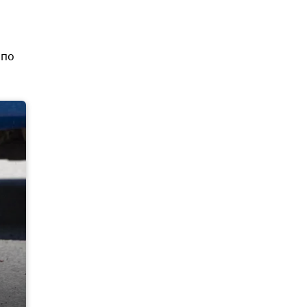
а
 по