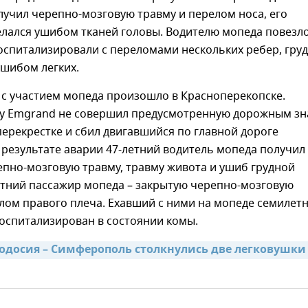
учил черепно-мозговую травму и перелом носа, его
елался ушибом тканей головы. Водителю мопеда повезл
оспитализировали с переломами нескольких ребер, гру
ушибом легких.
 с участием мопеда произошло в Красноперекопске.
ly Emgrand не совершил предусмотренную дорожным з
перекрестке и сбил двигавшийся по главной дороге
 В результате аварии 47-летний водитель мопеда получил
пно-мозговую травму, травму живота и ушиб грудной
летний пассажир мопеда – закрытую черепно-мозговую
лом правого плеча. Ехавший с ними на мопеде семилет
оспитализирован в состоянии комы.
еодосия – Симферополь столкнулись две легковушки –