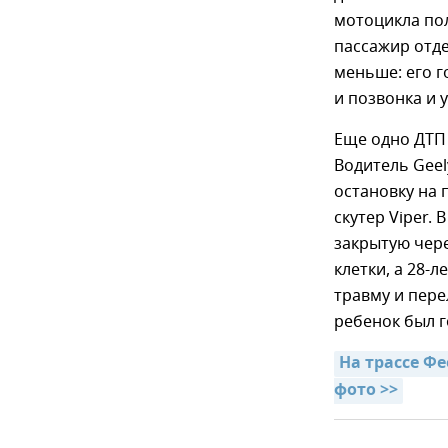
мотоцикла пол
пассажир отд
меньше: его г
и позвонка и 
Еще одно ДТП
Водитель Gee
остановку на 
скутер Viper.
закрытую чере
клетки, а 28-
травму и пере
ребенок был г
На трассе Ф
фото >>