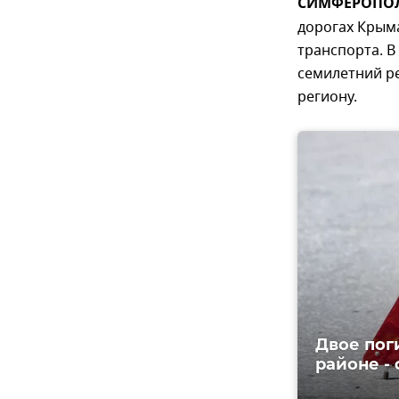
СИМФЕРОПОЛЬ
дорогах Крым
транспорта. В
семилетний р
региону.
Двое пог
районе -