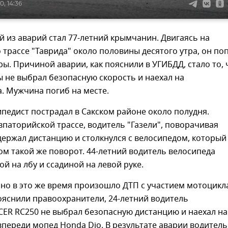
, 14:36
 из аварий стал 77-летний крымчанин. Двигаясь на
 трассе "Таврида" около половины десятого утра, он по
ры. Причиной аварии, как пояснили в УГИБДД, стало то, 
 не выбрал безопасную скорость и наехал на
. Мужчина погиб на месте.
педист пострадал в Сакском районе около полудня.
впаторийской трассе, водитель "Газели", поворачивая
держал дистанцию и столкнулся с велосипедом, который
м такой же поворот. 44-летний водитель велосипеда
ой на лбу и ссадиной на левой руке.
но в это же время произошло ДТП с участием мотоцикл
ояснили правоохранители, 24-летний водитель
ER RC250 не выбрал безопасную дистанцию и наехал на
переди мопед Honda Dio. В результате аварии водитель