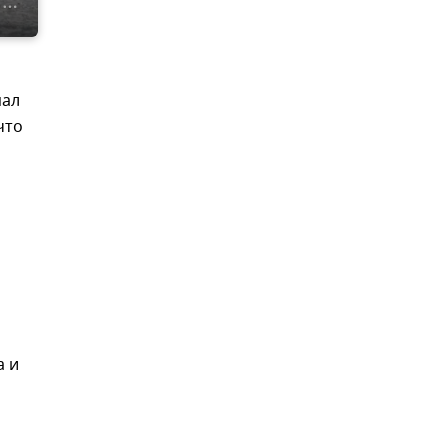
пал
что
а и