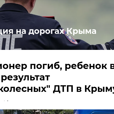
ция на дорогах Крыма
онер погиб, ребенок 
 результат
колесных" ДТП в Крым