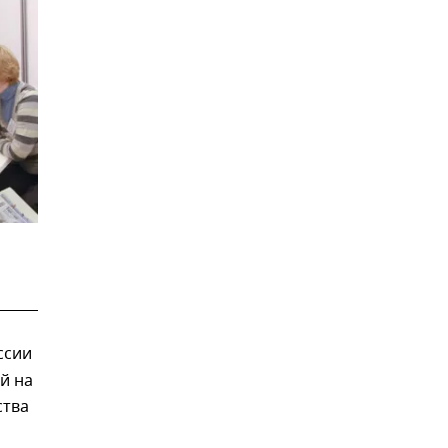
ссии
й на
ства