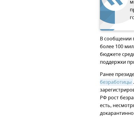
м
п
г
В сообщении г
более 100 мил
бюджете сред
поддержки пр
Ранее президе
безработицы
зарегистриров
РФ рост безра
есть, несмотр
докарантинно