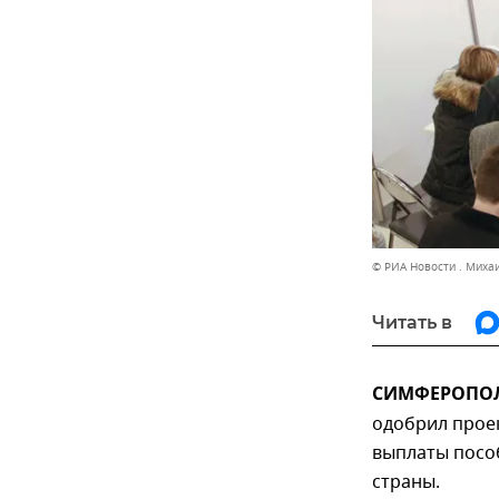
© РИА Новости . Миха
Читать в
СИМФЕРОПОЛЬ
одобрил прое
выплаты посо
страны.