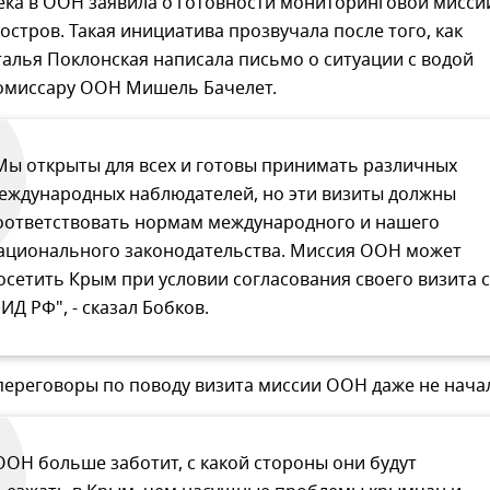
ека в ООН заявила о готовности мониторинговой мисси
остров. Такая инициатива прозвучала после того, как
талья Поклонская написала письмо о ситуации с водой
омиссару ООН Мишель Бачелет.
Мы открыты для всех и готовы принимать различных
еждународных наблюдателей, но эти визиты должны
оответствовать нормам международного и нашего
ационального законодательства. Миссия ООН может
осетить Крым при условии согласования своего визита с
ИД РФ", - сказал Бобков.
переговоры по поводу визита миссии ООН даже не нача
ООН больше заботит, с какой стороны они будут