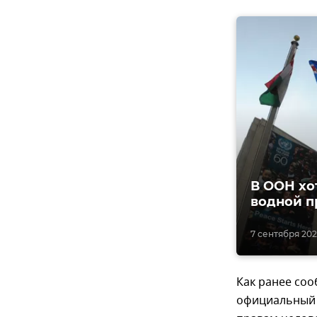
В ООН хо
водной 
7 сентября 2020
Как ранее соо
официальный 