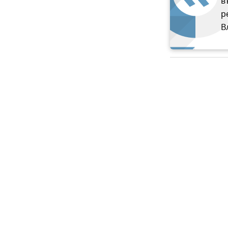
в
р
В