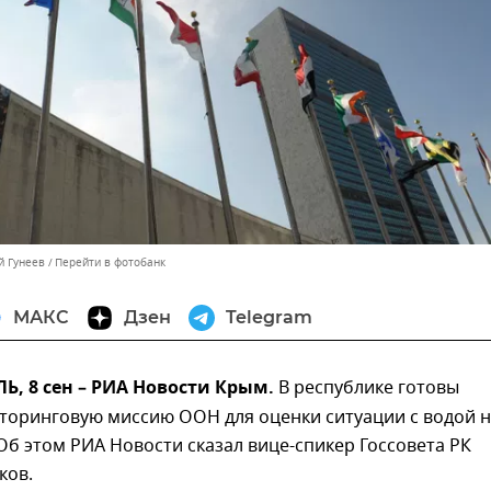
й Гунеев
Перейти в фотобанк
МАКС
Дзен
Telegram
, 8 сен – РИА Новости Крым.
В республике готовы
торинговую миссию ООН для оценки ситуации с водой 
Об этом РИА Новости сказал вице-спикер Госсовета РК
ков.