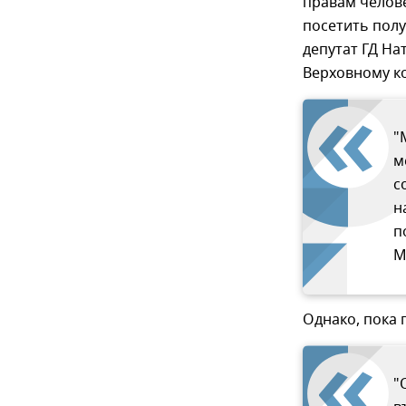
правам челов
посетить полу
депутат ГД На
Верховному к
"
м
с
н
п
М
Однако, пока 
"