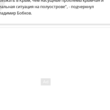
ъезжать в Крым, чем насущные проблемы крымчан и
еальная ситуация на полуострове", - подчеркнул
ладимир Бобков.