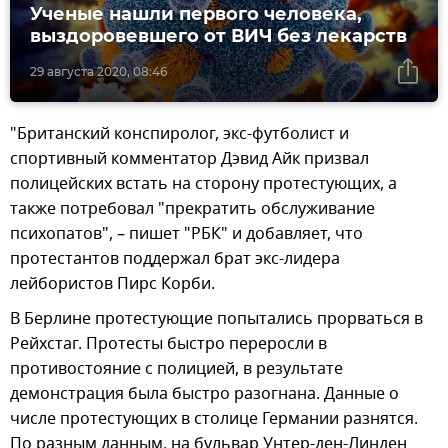
Ученые нашли первого человека,
выздоровевшего от ВИЧ без лекарств
29 августа 2020, 08:46
"Британский конспиролог, экс-футболист и
спортивный комментатор Дэвид Айк призвал
полицейских встать на сторону протестующих, а
также потребовал "прекратить обслуживание
психопатов", – пишет "РБК" и добавляет, что
протестантов поддержал брат экс-лидера
лейбористов Пирс Корби.
В Берлине протестующие попытались прорваться в
Рейхстаг. Протесты быстро переросли в
противостояние с полицией, в результате
демонстрация была быстро разогнана. Данные о
числе протестующих в столице Германии разнятся.
По разным данным, на бульвар Унтер-ден-Линден