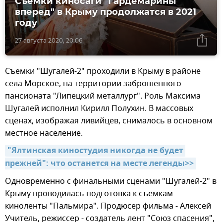
Съемки киносаги "Гардемарины
вперед" в Крыму продолжатся в 2021
году
27 августа 2020, 20:06
Съемки "Шугалей-2" проходили в Крыму в районе
села Морское, на территории заброшенного
пансионата "Липецкий металлург". Роль Максима
Шугалей исполнил Кирилл Полухин. В массовых
сценах, изображая ливийцев, снималось в основном
местное население.
"Ялтинская киностудия никогда не будет 
прежней": что останется на месте легенды>>
Одновременно с финальными сценами "Шугалей-2" в
Крыму проводилась подготовка к съемкам
киноленты "Пальмира". Продюсер фильма - Алексей
Учитель, режиссер - создатель лент "Союз спасения",