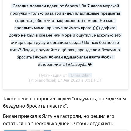
Сегодня плавали вдали от берега ! За 7 часов морской 
прогулки - только раза три видел пластиковые предметы 
(тарелки , обертки от мороженого ) в море! Не смог 
проплыть мимо, прыгнул поймать врага ))))) дофига 
долго не был в океане или море и ощутил , насколько это 
очищающая душу и организм среда ! Вот как без неё то 
жить? Люди , подумайте ещё раз , прежде чем бездумно 
бросить ! #крым #билан #димабилан #ялта #юбк ! 
#втораяжизнь ! @alseyda ❤️
Публикация от
 Dima Bilan
(@bilanofficial)
17 Авг 2020 в 8:31 PDT
Также певец попросил людей "подумать, прежде чем
бездумно бросить пластик".
Билан приехал в Ялту на гастроли, но решил его
остаться на "несколько дней", чтобы отдохнуть.