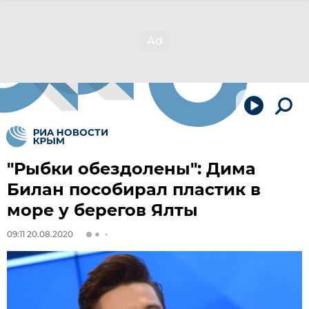
"Рыбки обездолены": Дима
Билан пособирал пластик в
море у берегов Ялты
09:11 20.08.2020