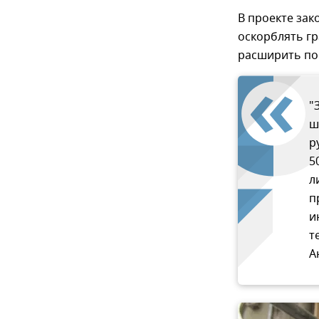
В проекте зак
оскорблять гр
расширить по
"
ш
р
5
л
п
и
т
А