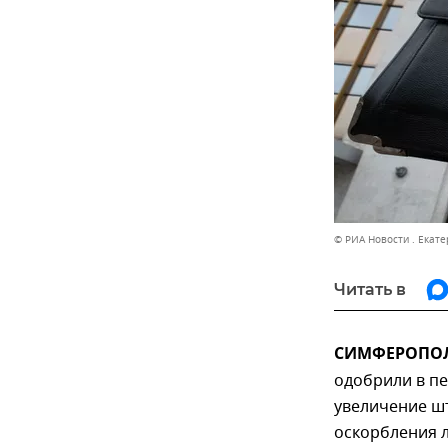
© РИА Новости . Екат
Читать в
СИМФЕРОПОЛЬ
одобрили в п
увеличение ш
оскорбления 