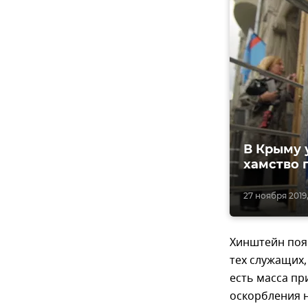
В Крыму 
хамство 
27 ноября 2019,
Хинштейн поя
тех служащих
есть масса пр
оскорбления 