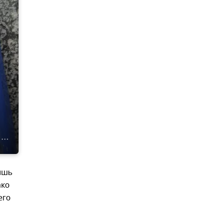
ишь
ако
его