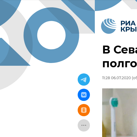
В Сев
полго
11:28 06.07.2020
(об