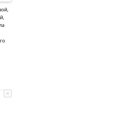
вой,
й,
ла
го