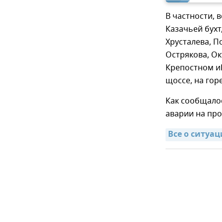
В частности, 
Казачьей бухт
Хрусталева, П
Острякова, О
Крепостном и
щоссе, на гор
Как сообщалос
аварии на пр
Все о ситуа