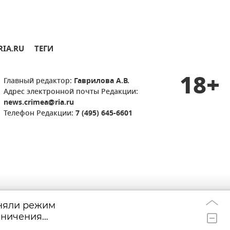
RIA.RU
ТЕГИ
18+
Главный редактор:
Гаврилова А.В.
Адрес электронной почты Редакции:
news.crimea@ria.ru
Телефон Редакции:
7 (495) 645-6601
сняли режим
Мадаин и Мерит
21:48
аничения
редкие имена м
ия