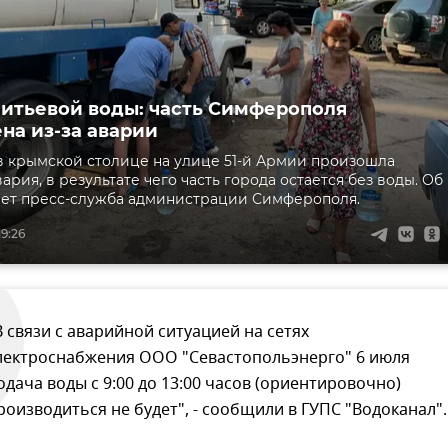
питьевой воды: часть Симферополя
на из-за аварии
в крымской столице на улице 51-й Армии произошла
ария, в результате чего часть города остается без воды. Об
ает пресс-служба администрации Симферополя.
9:26
В связи с аварийной ситуацией на сетях
лектроснабжения ООО "Севастопольэнерго" 6 июля
одача воды с 9:00 до 13:00 часов (ориентировочно)
роизводиться не будет", - сообщили в ГУПС "Водоканал".