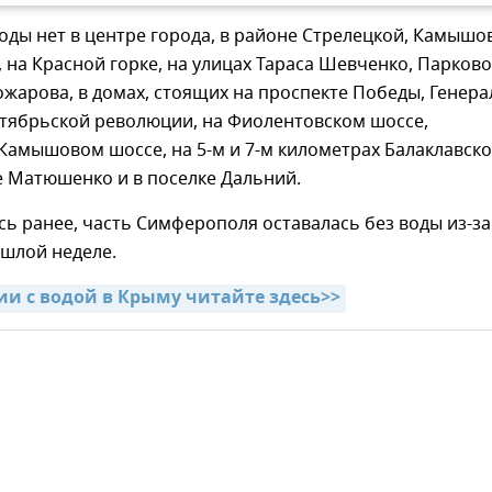
воды нет в центре города, в районе Стрелецкой, Камышо
, на Красной горке, на улицах Тараса Шевченко, Парково
ожарова, в домах, стоящих на проспекте Победы, Генера
ктябрьской революции, на Фиолентовском шоссе,
Камышовом шоссе, на 5-м и 7-м километрах Балаклавско
е Матюшенко и в поселке Дальний.
ь ранее, часть Симферополя оставалась без воды из-за
ошлой неделе.
ции с водой в Крыму читайте здесь>>