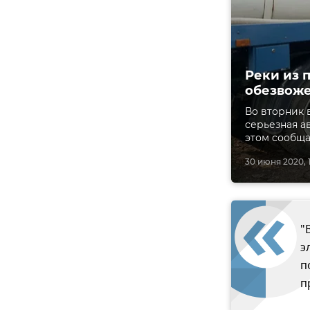
Реки из 
обезвоже
Во вторник 
серьезная ав
этом сообщ
30 июня 2020, 1
"
э
п
п