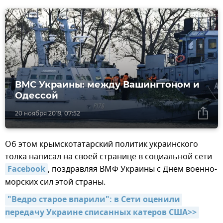
ВМС Украины: между Вашингтоном и
Одессой
20 ноября 2019, 07:52
Об этом крымскотатарский политик украинского
толка написал на своей странице в социальной сети
Facebook
, поздравляя ВМФ Украины с Днем военно-
морских сил этой страны.
"Ведро старое впарили": в Сети оценили 
передачу Украине списанных катеров США>>