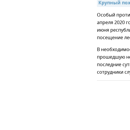
Крупный пож
Особый проти
апреля 2020 г
июня республ
посещение л
В необходимос
прошедшую не
последние сут
сотрудники с