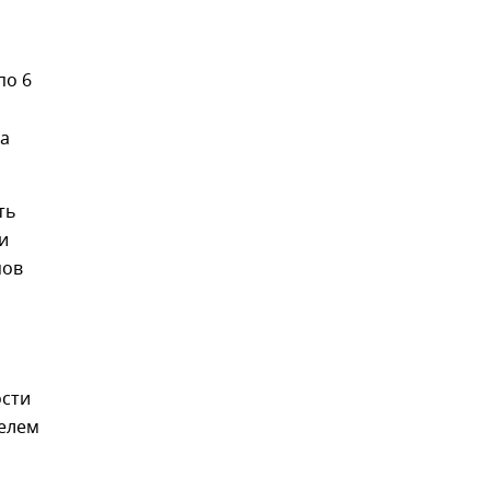
по 6
ра
ть
и
мов
ости
телем