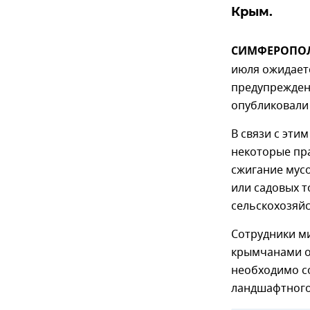
Крым.
СИМФЕРОПОЛЬ
июля ожидает
предупрежден
опубликовали
В связи с эт
некоторые пра
сжигание мусо
или садовых т
сельскохозяйс
Сотрудники ми
крымчанами о
необходимо со
ландшафтного