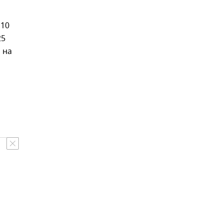
 10
25
 на