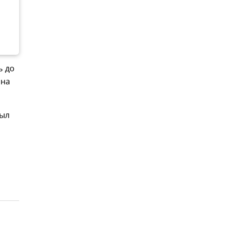
ь до
 на
был