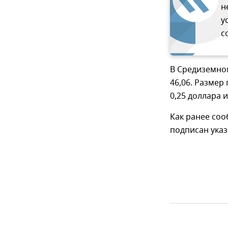
н
у
с
В Средиземном
46,06. Размер
0,25 доллара и
Как ранее соо
подписан ука