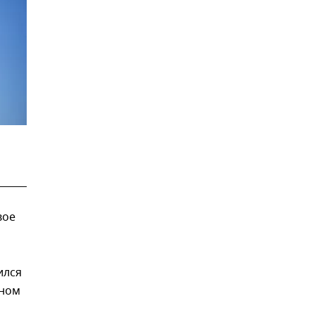
вое
ился
дном