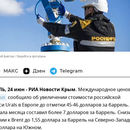
ий Биятов
Перейти в фотобанк
МАКС
Дзен
Telegram
, 24 июн - РИА Новости Крым.
Международное цено
us
сообщило об увеличении стоимости российской
и Urals в Европе до отметки 45-46 долларов за баррель.
ала месяца составил более 7 долларов за баррель. Сниз
ии к Brent до 1,55 доллара за баррель на Северно-Запа
доллара на Южном.