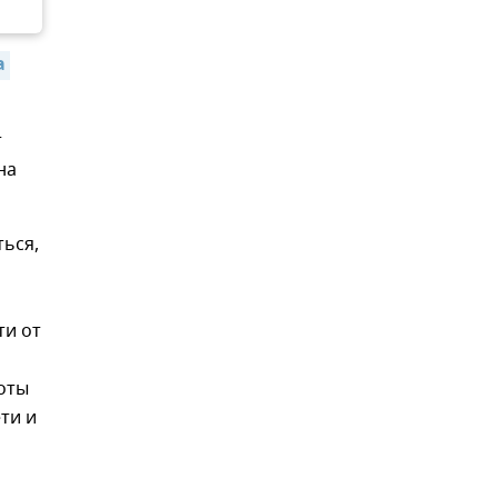
 
т
на
ться,
ти от
оты
ти и