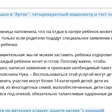
дки в "Артек": четырехкратный медосмотр и тест на
вница напомнила, что на отдых в лагере ребенок може
 только если родители подадут специальное заявление 
 ребенка.
 заявительная: мы не можем заставить ребенка оздорови
каждый ребенок хочет и готов. Поэтому важно, чтобы
шел, написал заявление и приложил необходимый пакет
 пояснила Нука. – Воспользоваться этой услугой могут де
ринять участие могут более 14 категорий детей: дети из
ей, из многодетных семей, малообеспеченные, дети-сир
ся под опекой, обязательно талантливые одаренные де
та по детскому отдыху: ищите лагеря "с хорошей 