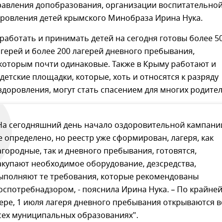
равления допобразования, организации воспитательно
оровления детей крымского Минобраза Ирина Нука.
 работать и принимать детей на сегодня готовы более 5
герей и более 200 лагерей дневного пребывания,
которым почти одинаковые. Также в Крыму работают и
детские площадки, которые, хоть и относятся к разряду
оздоровления, могут стать спасением для многих родител
На сегодняшний день начало оздоровительной кампани
е определено, но реестр уже сформирован, лагеря, как
агородные, так и дневного пребывания, готовятся,
акупают необходимое оборудование, дезсредства,
ыполняют те требования, которые рекомендованы
оспотребнадзором, - пояснила Ирина Нука. – По крайне
ере, 1 июля лагеря дневного пребывания открываются в
сех муниципальных образованиях".