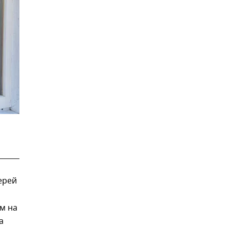
ерей
м на
а