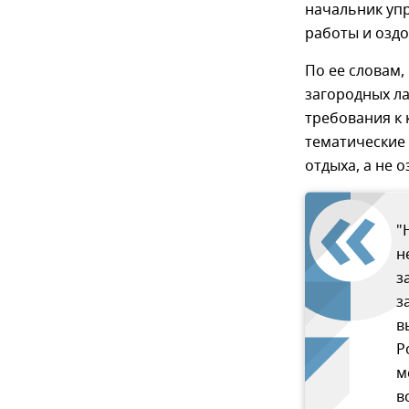
начальник уп
работы и озд
По ее словам,
загородных ла
требования к 
тематические 
отдыха, а не 
"
н
з
з
в
Р
м
в