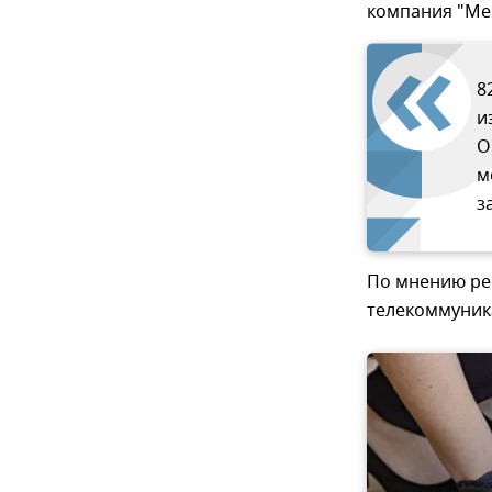
компания "Ме
8
и
О
м
з
По мнению рес
телекоммуника