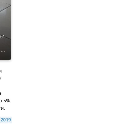
дня
и
и
а
о 5%
и.
2019 