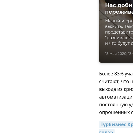
Нас доби
пережива
Малый и сре
выжить. Так
представите
"развивашек
и что будут 
18 мая 2020, 13:
Более 83% уча
считают, что 
выхода из кри
автоматизацию
постоянную уд
опрошенных сч
Турбизнес К
год>>