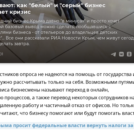
вают: как "белый" и "серый" бизнес
ет кризис
дний бизнес Крыма давно "в минусах" и просто хочет
ой базовый вывод можно сделать, пообщавшись с
лями бизнеса - от отельеров до владельцев детских
"... Все они рассказали РИА Новости Крым, чем живут сего
делать завтра.
01
стников опроса не надеются на помощь от государства 
нужно рассчитывать только на себя. Возможными путям
зиса бизнесмены называют переход в онлайн,
 процессов, а также перевод некоторых сотрудников н
аленную работу и частичный отказ от офисов. Но тольк
итают, что бизнесу помогают или будут помогать власт
рыма просит федеральные власти вернуть налоги за 