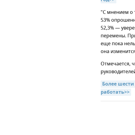
"С мнением о 
53% опрошенн
52,3% — увере
перемены. Пр
еще пока нель
она изменится
Отмечается, ч
руководителей
Более шести
работать>>