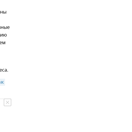
сны
вные
цию
щем
еса.
к 