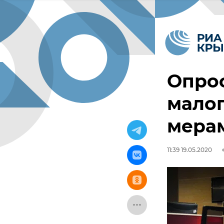
Опро
малог
мера
11:39 19.05.2020