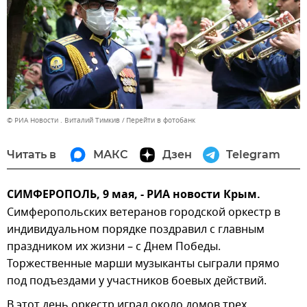
© РИА Новости . Виталий Тимкив
Перейти в фотобанк
Читать в
МАКС
Дзен
Telegram
СИМФЕРОПОЛЬ, 9 мая, - РИА новости Крым.
Симферопольских ветеранов городской оркестр в
индивидуальном порядке поздравил с главным
праздником их жизни – с Днем Победы.
Торжественные марши музыканты сыграли прямо
под подъездами у участников боевых действий.
В этот день оркестр играл около домов трех