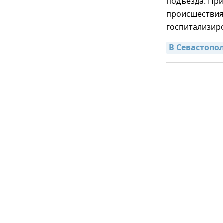
подъезда. При
происшествия 
госпитализир
В Севастопо