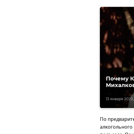
Почему К
Михалко
13 января 2020, 
По предварит
алкогольного 