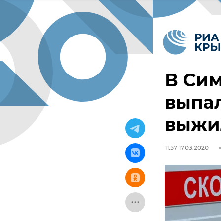
В Си
выпал
выжи
11:57 17.03.2020