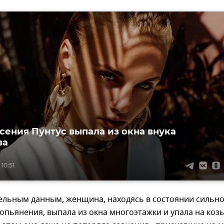
сения Пунтус выпала из окна внука
ва
10:51
ельным данным, женщина, находясь в состоянии сильн
опьянения, выпала из окна многоэтажки и упала на коз