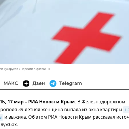
ей Сухоруков
Перейти в фотобанк
МАКС
Дзен
Telegram
, 17 мар – РИА Новости Крым.
В Железнодорожном
рополя 39-летняя женщина выпала из окна квартиры
на
е
и выжила. Об этом РИА Новости Крым рассказал исто
службах.