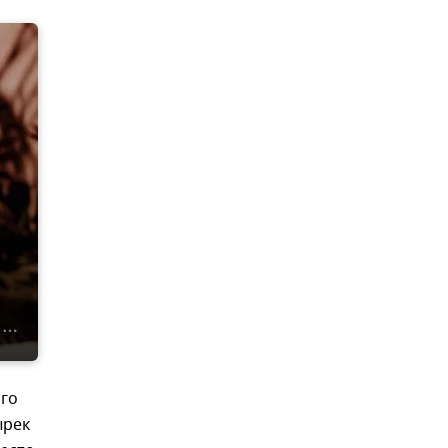
ого
ырек