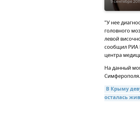
9 сентября 2019
"У нее диагно
головного моз
левой височно
сообщил РИА 
центра медиц
На данный мо
Симферополя
В Крыму дев
осталась жив