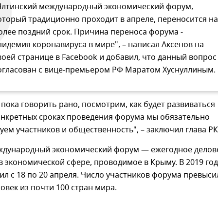
Ялтинский международный экономический форум,
оторый традиционно проходит в апреле, переносится на
олее поздний срок. Причина переноса форума -
пидемия коронавируса в мире", – написал Аксенов на
воей странице в Facebook и добавил, что данный вопрос
огласован с вице-премьером РФ Маратом Хуснуллиным.
 пока говорить рано, посмотрим, как будет развиваться
конкретных сроках проведения форума мы обязательно
м участников и общественность", – заключил глава РК
ждународный экономический форум — ежегодное делов
 экономической сфере, проводимое в Крыму. В 2019 год
л с 18 по 20 апреля. Число участников форума превыси
ловек из почти 100 стран мира.