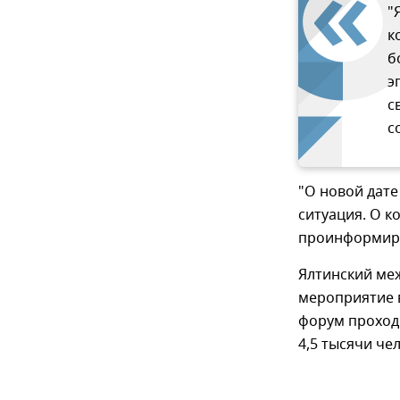
"
к
б
э
с
с
"О новой дате
ситуация. О 
проинформируе
Ялтинский ме
мероприятие в
форум проходи
4,5 тысячи че