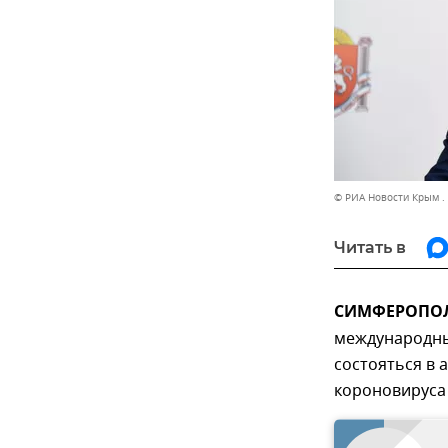
© РИА Новости Крым .
Читать в
СИМФЕРОПОЛЬ
международны
состояться в 
короновируса 