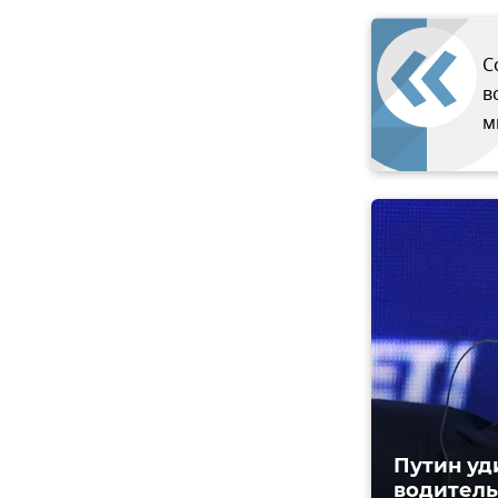
С
в
м
Путин уд
водитель