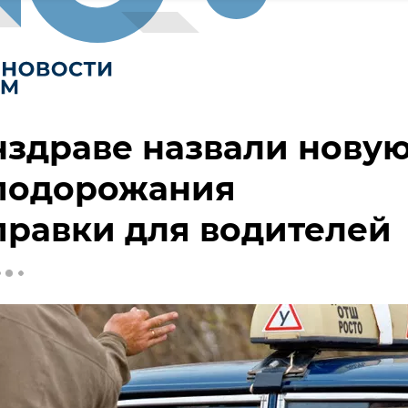
здраве назвали нову
 подорожания
равки для водителей