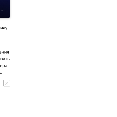
силу
ения
язать
кера
.