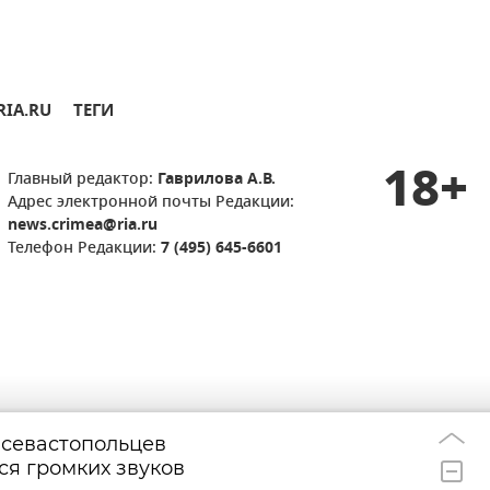
RIA.RU
ТЕГИ
18+
Главный редактор:
Гаврилова А.В.
Адрес электронной почты Редакции:
news.crimea@ria.ru
Телефон Редакции:
7 (495) 645-6601
 севастопольцев
Пассажирский и
19:23
ся громких звуков
столкнулись в Х