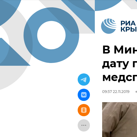
В Мин
дату
медсп
09:57 22.11.2019