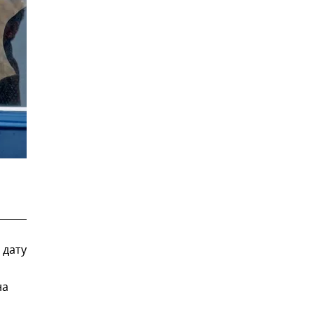
 дату
на