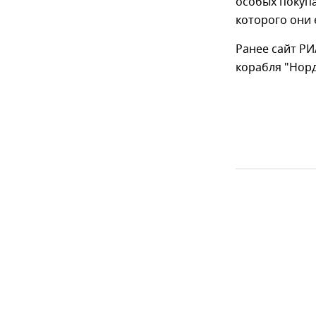
особых покупа
которого они е
Ранее сайт РИ
корабля "Норд