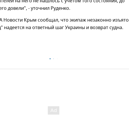
телей на него не нашлось с учетом того состояния, до
го довели", - уточнил Руденко.
А Новости Крым сообщал, что экипаж незаконно изъято
" надеется на ответный шаг Украины и возврат судна.