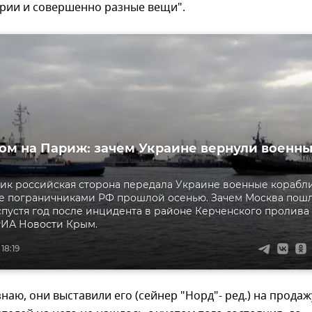
ории и совершенно разные вещи".
ом на Париж: зачем Украине вернули военн
ик российская сторона передала Украине военные корабли
е пограничниками РФ прошлой осенью. Зачем Москва пош
 спустя год после инцидента в районе Керченского пролива 
РИА Новости Крым.
18:19
знаю, они выставили его (сейнер "Норд"- ред.) на продаж