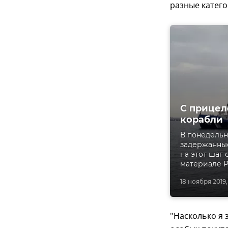
разные катег
С прицел
корабли
В понедельн
задержанны
на этот шаг
материале 
18 ноября 2019, 
"Насколько я 