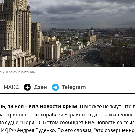
ël
Перейти в фотобанк
МАКС
Дзен
Telegram
, 18 ноя – РИА Новости Крым.
В Москве не ждут, что 
рат трех военных кораблей Украины отдаст захваченное
да судно "Норд". Об этом сообщает РИА Новости со ссы
ИД РФ Андрея Руденко. По его словам, "это совершенно