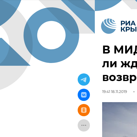
В МИД
ли жд
возв
19:41 18.11.2019