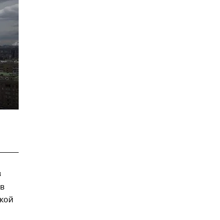
в
 в
лкой