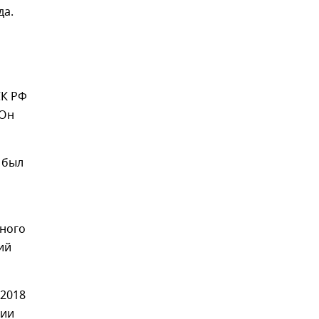
да.
СК РФ
 Он
 был
чного
ий
 2018
сии