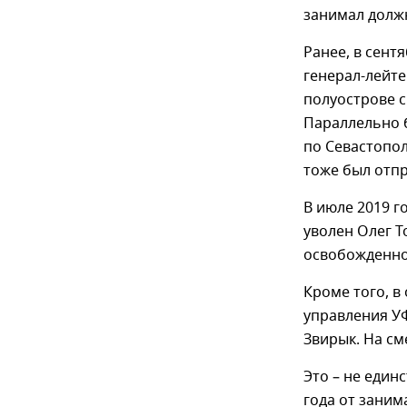
занимал должн
Ранее, в сент
генерал-лейт
полуострове с
Параллельно 
по Севастопол
тоже был отпр
В июле 2019 г
уволен Олег Т
освобожденног
Кроме того, в
управления У
Звирык. На см
Это – не един
года от зани