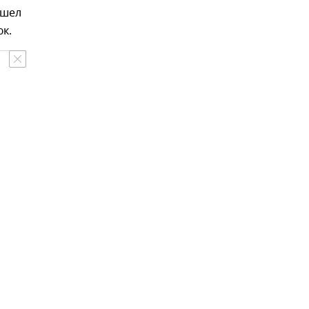
ишел
к.