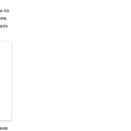
и по
ев.
тало
еев