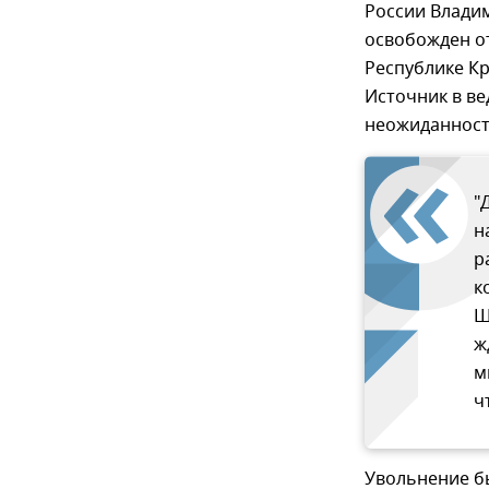
России Владим
освобожден о
Республике Кр
Источник в ве
неожиданност
"
н
р
к
Ш
ж
м
ч
Увольнение б