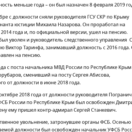
ость меньше года – он был назначен 8 февраля 2019 го
ябре с должности сняли руководителя ГСУ СКР по Крыму
енанта юстиции Михаила Назарова. Он проработал на
 2014 года и, по официальной версии, ушел на пенсию.
был уволен и руководитель следственного управления 
ю Виктор Таринфа, занимавший должность с 2016 года.
авлен на пенсию.
ода с поста начальника МВД России по Республике Крым
орубаров, сменивший на посту Сергея Абисова,
о от должности в июне 2018 года.
 октябре 2018 года от должности руководителя Пограни
ФСБ России по Республике Крым был освобожден Дмитр
ену ему пришел контр-адмирал Сергей Станкевич.
ственное увольнение, затронувшее органы ФСБ. Осенью
маемой должности был освобожден начальник УФСБ Рос