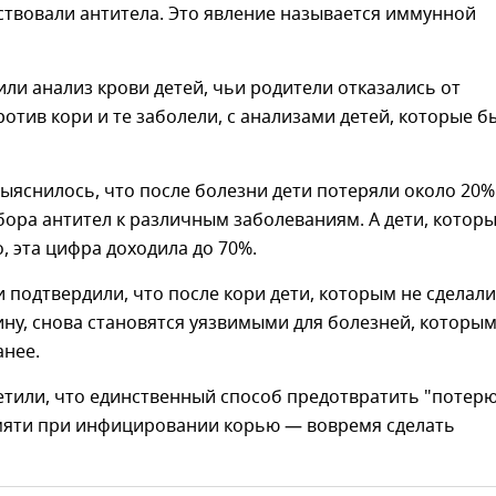
ствовали антитела. Это явление называется иммунной
ли анализ крови детей, чьи родители отказались от
отив кори и те заболели, с анализами детей, которые б
выяснилось, что после болезни дети потеряли около 20%
ора антител к различным заболеваниям. А дети, котор
, эта цифра доходила до 70%.
 подтвердили, что после кори дети, которым не сделали
ну, снова становятся уязвимыми для болезней, которы
анее.
етили, что единственный способ предотвратить "потер
яти при инфицировании корью — вовремя сделать