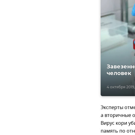
Завезенн
человек
4 октября 2019,
Эксперты отме
а вторичные о
Вирус кори уб
память по от