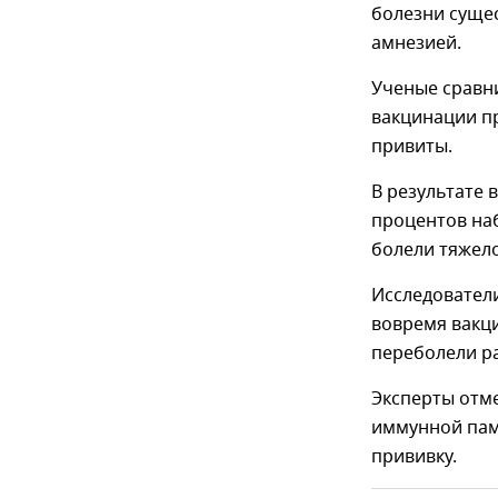
болезни суще
амнезией.
Ученые сравни
вакцинации пр
привиты.
В результате 
процентов наб
болели тяжело
Исследователи
вовремя вакци
переболели р
Эксперты отм
иммунной пам
прививку.