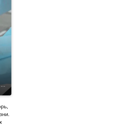
орь,
зни.
х