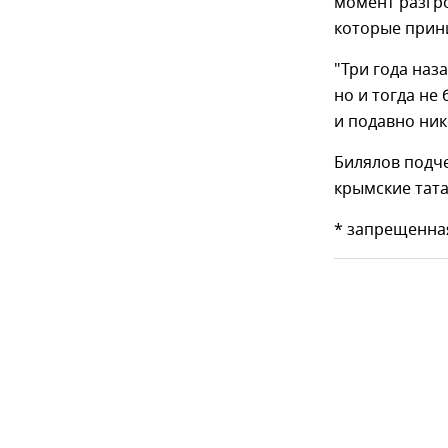
момент разгр
которые прини
"Три года наз
но и тогда не
и подавно ник
Билялов подче
крымские тата
* запрещенна