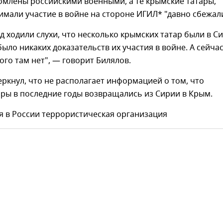
омлены российскими военными, а те крымские татары,
мали участие в войне на стороне ИГИЛ* "давно сбежали
ад ходили слухи, что несколько крымских татар были в С
 было никаких доказательств их участия в войне. А сейча
ого там нет", — говорит Билялов.
ркнул, что не располагает информацией о том, что
ры в последние годы возвращались из Сирии в Крым.
я в России террористическая организация