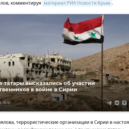
ялов, комментируя
материал РИА Новости Крым
.
 татары высказались об участии
твенников в войне в Сирии
 18:31
лялова, террористические организации в Сирии в насто