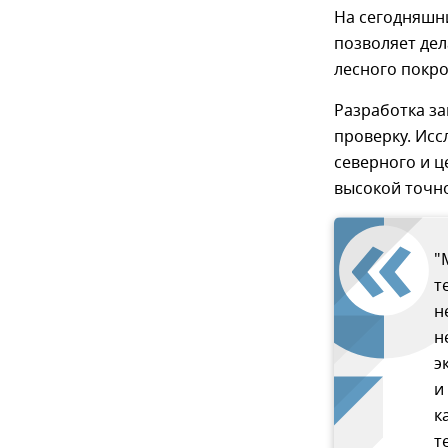
На сегодняшн
позволяет де
лесного покр
Разработка за
проверку. Исс
северного и ц
высокой точн
"
т
н
н
э
и
к
т