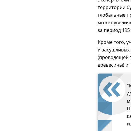
Эксперты счит
территории бу
глобальные пр
может увелич
за период 1951
Кроме того, у
и засушливых
(проводящей 
древесины) и
"
д
м
П
к
и