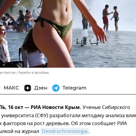
ен Маттиа
Перейти в фотобанк
МАКС
Дзен
Telegram
, 16 окт — РИА Новости Крым.
Ученые Сибирского
университета (СФУ) разработали методику анализа вли
 факторов на рост деревьев. Об этом сообщает РИА
сылкой на журнал
Dendrochronologia
.