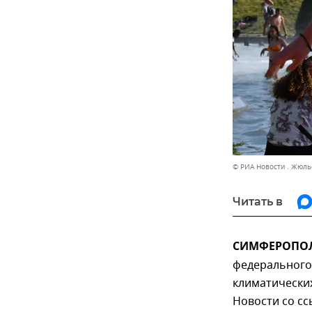
© РИА Новости . Жюль
Читать в
СИМФЕРОПОЛЬ
федерального 
климатических
Новости со с