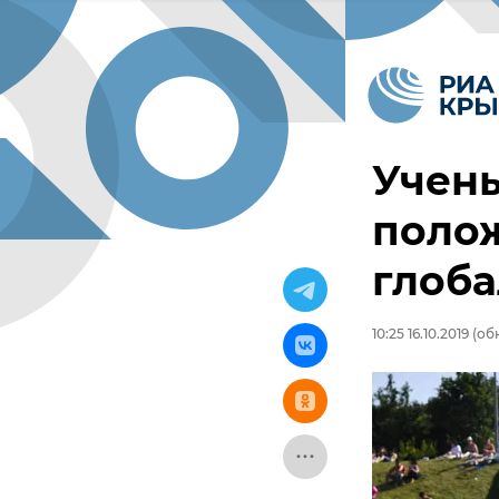
Учены
поло
глоба
10:25 16.10.2019
(обн