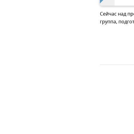
Сейчас над п
группа, подг