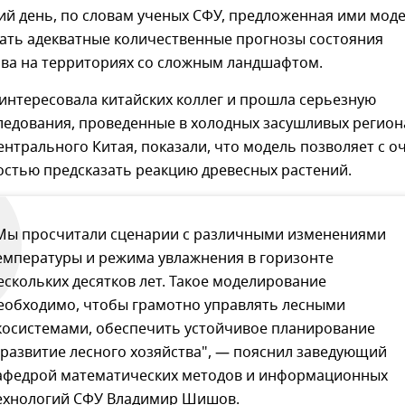
ий день, по словам ученых СФУ, предложенная ими мод
лать адекватные количественные прогнозы состояния
ова на территориях со сложным ландшафтом.
интересовала китайских коллег и прошла серьезную
ледования, проведенные в холодных засушливых регион
ентрального Китая, показали, что модель позволяет с о
остью предсказать реакцию древесных растений.
Мы просчитали сценарии с различными изменениями
емпературы и режима увлажнения в горизонте
ескольких десятков лет. Такое моделирование
еобходимо, чтобы грамотно управлять лесными
косистемами, обеспечить устойчивое планирование
 развитие лесного хозяйства", — пояснил заведующий
афедрой математических методов и информационных
ехнологий СФУ Владимир Шишов.