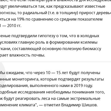
ают, что если температура и влажность для исследуемо
дут увеличиваться так, как предсказывают известные
огнозы, то радиальный (т.е. в толщину) прирост деревь
иться на 19% по сравнению со средним показателем
 — 2010 гг.
ченые подтвердили гипотезу о том, что в холодных
 условиях главную роль в формировании ксилемы
ткани, составляющей основную полезную биомассу
грает влажность почвы.
Мы ожидаем, что через 10 — 15 лет будут получены
анные мониторинга, которые подтвердят результаты
оделирования, выполненного нами в 2019 году.
одобные исследования необходимы понимания того,
ак будут реагировать леса на самые экстремальные
зменение климата", — отметил Владимир Шишов.